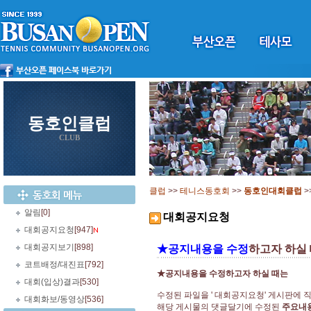
동호인클럽
CLUB
클럽
>>
테니스동호회
>>
동호인대회클럽
>
알림
[0]
대회공지요청
대회공지요청
[947]
대회공지보기
[898]
★공지내용을 수정
하고자 하실
코트배정/대진표
[792]
★공지내용을 수정하고자 하실 때는
대회(입상)결과
[530]
수정된 파일을 ' 대회공지요청' 게시판에 
대회화보/동영상
[536]
해당 게시물의 댓글달기에 수정된
주요내용