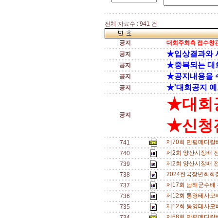
전체 자료수 : 941 건
공지
대회주최측 접수창관
★입상결과와 
공지
★중복되는 대
공지
★공지내용을 
공지
★'대회공지 예
공지
★대회
공지
★신청전
제70회 만평메디칼
741
제2회 양산시장배 전
740
제2회 양산시장배 
739
2024한국장년회회
738
제17회 남해군수배
737
제12회 통영테사모
736
제12회 통영테사모
735
제68회 만평메디칼
734