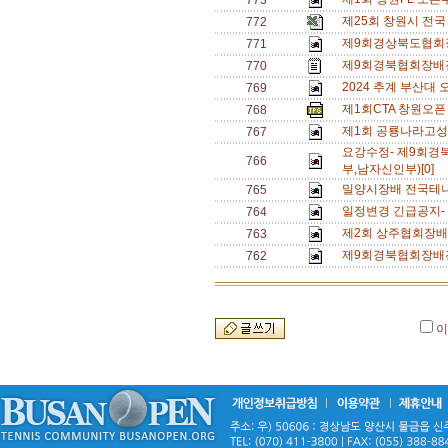
773
제25회 창원시 전국
772
제9회경상북도협회
771
제9회경북협회장배
770
2024 추계 부산대 
769
제1회CTA 창원오픈
768
제1회 공룡나라고성군
767
요강수정- 제9회
766
부,남자신인부)[0]
밀양시장배 전국테니
765
일정변경 긴급공지-
764
제2회 상주협회장배 
763
제9회경북협회장배
762