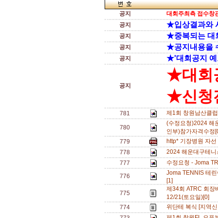
공지
대회주최측 접수창관
★입상결과와 
공지
★중복되는 대
공지
★공지내용을 
공지
★'대회공지 예
공지
★대회
공지
★신청전
제1회 창원남산클럽
781
(수정요청)2024
780
인부)참가자격수정[
http* 기장병원 자
779
2024 해운대구테
778
수정요청 - Joma T
777
Joma TENNIS 
776
[1]
제34회 ATRC 회장
775
12/21(토요일)[0]
위단테 복식 [지역신
774
제1회 창원FL 오픈