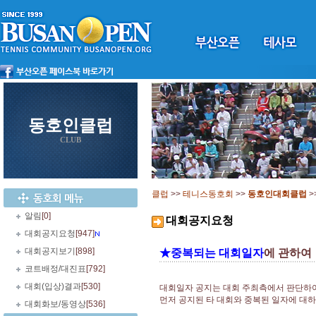
동호인클럽
CLUB
클럽
>>
테니스동호회
>>
동호인대회클럽
>
알림
[0]
대회공지요청
대회공지요청
[947]
대회공지보기
[898]
★중복되는 대회일자
에 관하여
코트배정/대진표
[792]
대회(입상)결과
[530]
대회일자 공지는 대회 주최측에서 판단하
먼저 공지된 타 대회와 중복된 일자에 대
대회화보/동영상
[536]