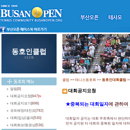
동호인클럽
CLUB
클럽
>>
테니스동호회
>>
동호인대회클럽
>
알림
[0]
대회공지요청
대회공지요청
[947]
대회공지보기
[898]
★중복되는 대회일자
에 관하여
코트배정/대진표
[792]
대회(입상)결과
[530]
대회일자 공지는 대회 주최측에서 판단하
먼저 공지된 타 대회와 중복된 일자에 대
대회화보/동영상
[536]