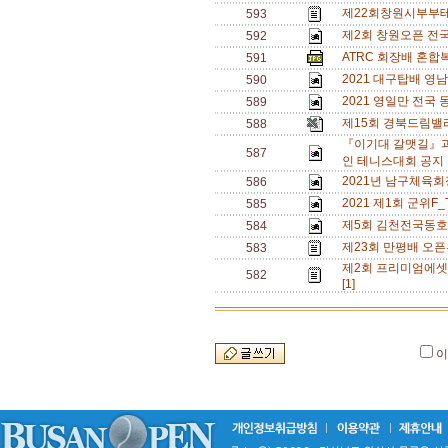
제22회창원시부부테
593
제2회 창원오픈 전국단
592
ATRC 회장배 혼합복
591
2021 대구탑배 영
590
2021 영일만 전국
589
제15회 경북드림밸
588
『이기대 갈맷길』과
587
인 테니스대회 공지 
2021년 남구체육회
586
2021 제1회 군위F
585
제5회 김천전국동호
584
제23회 만평배 오픈
583
제2회 프리미엄에셋
582
[1]