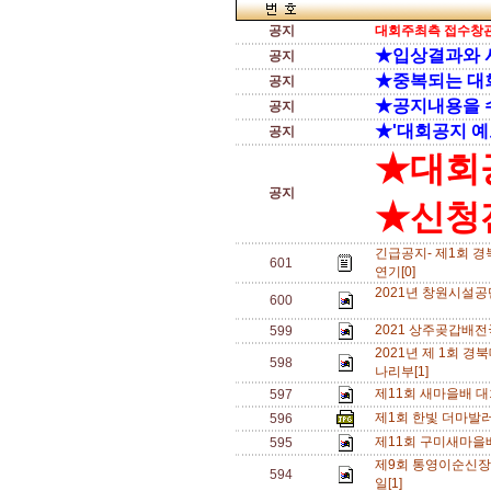
공지
대회주최측 접수창관
★입상결과와 
공지
★중복되는 대
공지
★공지내용을 
공지
★'대회공지 예
공지
★대회
공지
★신청전
긴급공지- 제1회 
601
연기[0]
2021년 창원시설공
600
2021 상주곶갑배
599
2021년 제 1회
598
나리부[1]
제11회 새마을배 대
597
제1회 한빛 더마발
596
제11회 구미새마을
595
제9회 통영이순신장
594
일[1]