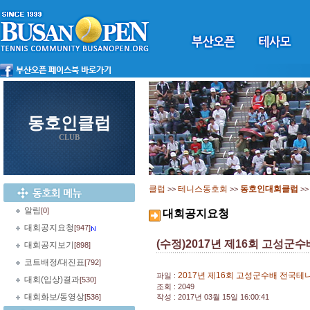
동호인클럽
CLUB
클럽
테니스동호회
동호인대회클럽
>>
>>
>
알림
[0]
대회공지요청
대회공지요청
[947]
(수정)2017년 제16회 고성
대회공지보기
[898]
코트배정/대진표
[792]
2017년 제16회 고성군수배 전국테
파일 :
대회(입상)결과
[530]
조회 : 2049
대회화보/동영상
[536]
작성 : 2017년 03월 15일 16:00:41