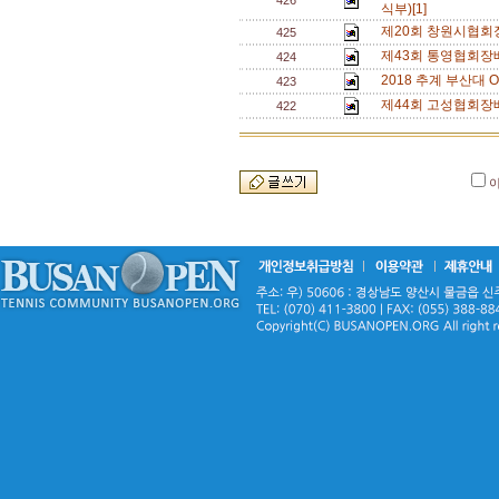
426
식부)[1]
제20회 창원시협회
425
제43회 통영협회장
424
2018 추계 부산대 O
423
제44회 고성협회장
422