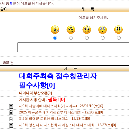
해서 총
0
분이 메모를 남기셨습니다.
메모를 남겨주세요.
: 895 건
대회주최측 접수창관리자
필수사항[0]
다이나믹 부산오픈[0]
필독 ![0]
게시판 사용 안내 -
제9회 테슬라배 테니스대회(개나리부) - 26/01/10(토)[0]
2025 하동군수배 지역신인부 테니스대회 - 12/20(토)[0]
제2회 의령군 토요애 테니스대회 - 12/13(토)[0]
제2회 양산시 테니스협회 라이징스타 테니스 대회 - 12/27(토)[0]