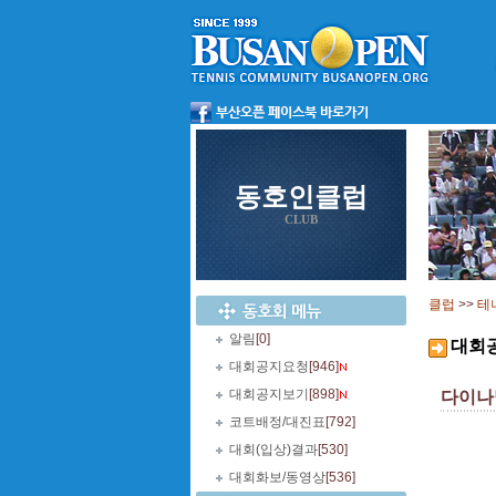
동호인클럽
CLUB
클럽
>>
테
알림
[0]
대회
대회공지요청
[946]
대회공지보기
[898]
다이나
코트배정/대진표
[792]
대회(입상)결과
[530]
대회화보/동영상
[536]