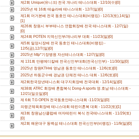
제2회 Unique(유니크) 전국 개나리 테니스대회 - 12/10(수)[0]
2025년 제 16회 테슬라배 테니스대회 - 12/7(일)[0]
제1회 머거본배 전국 동호인 테니스대회(비랭킹) - 12/13(토),14(일)
[1]
제26회 창원시 부부테니스 연합회장배 전국 테니스대회 - 12/7(일)
[0]
제24회 POTEN 지역신인부/개나리부 대회 - 11/23(일)[0]
제5회 밀양시장배 전국 동호인 테니스대회(비랭킹) -
12/5(금),12/7(일)[0]
2025년 http*기장병원 자선테니스대회 - 12/7(일)[0]
제 131회 만평메디칼배 전국신인부대회(전국신인부) - 11/30(일[0]
2025년 창원KTH배 영남권 동호인 테니스대회 - 12/6(토)[0]
2025년 하동군수배 경남권 단체전 테니스 대회 - 12/6(토)[0]
제2회한국장년테니스회 대구지회장배 전국대회 - 12/14(일)[0]
제38회 ATRC 회장배 혼합복식 Dong-A sports 영.호남 테니스대회 -
12/21(일요일)[0]
제 6회 T.G OPEN 전국동호인테니스대회 -11/23(일)[0]
의령군체육회장배 테니스대회 테린이혼복 대회 - 11/22(토)[1]
제3회 창원남산클럽배 여자테린이 복식 전국테니스대회 - 11/29(토)
[0]
제2회 해운대구 동백섬 테니스대회 전국신인부(비랭킹) - 11/9(일)[0]