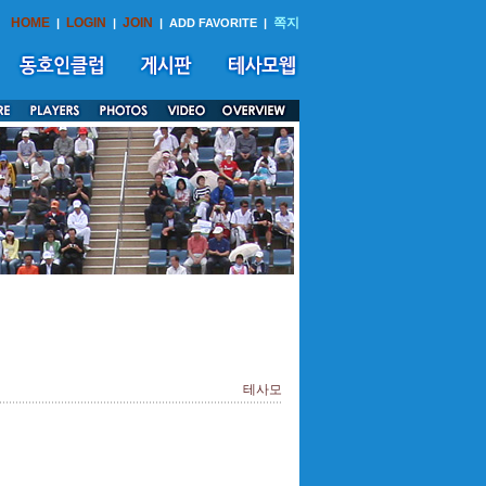
HOME
LOGIN
JOIN
쪽지
|
|
|
ADD FAVORITE
|
테사모