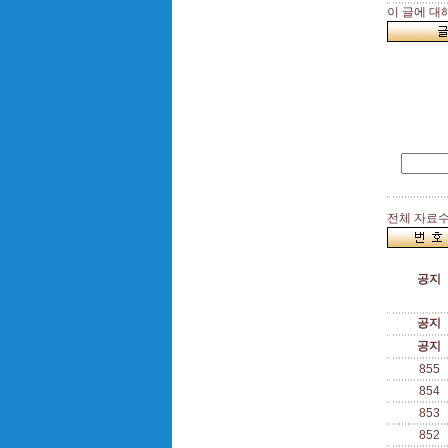
이 글에 대
전체 자료수 
공지
공지
공지
855
854
853
852