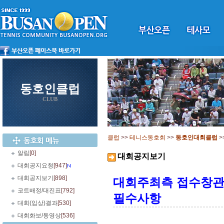
동호인클럽
CLUB
클럽
>>
테니스동호회
>>
동호인대회클럽
>
알림
[0]
대회공지보기
대회공지요청
[947]
대회공지보기
[898]
대회주최측 접수창
코트배정/대진표
[792]
필수사항
대회(입상)결과
[530]
대회화보/동영상
[536]