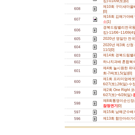
킹)-01/09(토)[0]
제10회 구미새마을배전
608
[0]
제16회 김해가야배 
607
소
[1]
경북드림밸리전국동
606
킹)-11/06~11/09(
2020년 영일만 전국
605
2020년 제3회 산청
604
11/1[0]
제14회 경북드림밸
603
하나치과배 혼합복식 A
602
제4회 늘시원한 위
601
회-7/4(토),5(일)[0]
제1회 프리미엄에셋
600
6/27(토),28(일)-수
제2회 One Right
599
6/27(토)~6/28(일)-
제8회통영이순신장군배
598
잠정연기
[0]
제15회 남해군수배 테
597
제13회 함안아라가야
596