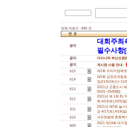
전체 자료수 : 895 건
대회주최
공지
필수사항[
공지
다이나믹 부산오픈[0
공지
게시판 사용 안내 -
제2회 프리미엄에셋 영
615
제5회 김천전국동
614
킹)21/5/19(수)~21/
2021년 곤충도시
613
05/01~05/09[0]
2021년 제 1회 It
612
회-4/24(토),4/25(일
2021년 제5회 늘
611
강-4/17(토),4/18(일
서진정밀배 혼합복식 
610
2021 제19회 
609