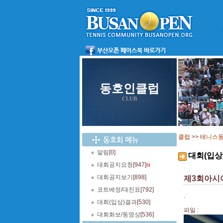
동호인클럽
CLUB
클럽
>>
테니스
알림
[0]
대회(입상
대회공지요청
[947]
대회공지보기
[898]
제3회아시
코트배정/대진표
[792]
.
대회(입상)결과
[530]
파일 :
대회화보/동영상
[536]