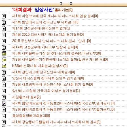
'대회결과'
'입상사진'
올리기는[0]
제1회 리얼코코배 전국 개나리부 테니스대회 입상 결과[0]
제5회 통영테사모배 전국신인부 대회결과[0]
제14회 고성군수배 전국신인부 결과[1]
제4회 2015 김해시장기 테니스대회 경기결과[0]
2015 두실부부치과 단식 테니스 대회 결과 - 안내 -[0]
제14회 고성군수배 개나리부 입상자 공지[0]
제3회 새벽을여는기장 전국테니스대회 결과(전국신인부)[0]
제3회 새벽을여는기장전국테니스대회 결과(일반부,개나리부)[0]
KBS배 전국대회 대회결과(입상자)[0]
제1회 광안대교배 전국신인부 대회결과[0]
양산시 테니스협회 전국대회 신인부 경기결과[0]
제3회 새모범약국배 부산단식테니스대회 경기 결과[0]
양산테니스협회 전국대회 여성부 경기결과[1]
사천황소배 결과[2]
제2회 함양비트로배 전국동호인테니스대회(전국신인부)결과공지.[0]
제2회 함양비트로배 전국동호인테니스대회(전국신인부)결과공지.[0]
통영협회장배대회결과[0]
제1회 청담동대구뽈찜배 개나리부 테니스대회 대회 결과[0]