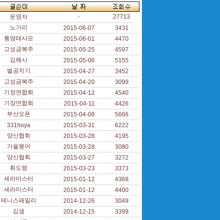
운영자
-
27713
노가리
2015-06-07
3431
통영테사모
2015-06-01
4470
고성금복주
2015-05-25
4597
김해시
2015-05-06
5155
벌공치기
2015-04-27
3452
고성금복주
2015-04-20
3099
기장연합회
2015-04-12
4540
기장연합회
2015-04-11
4426
부산오픈
2015-04-06
5666
331hoya
2015-03-31
6222
양산협회
2015-03-28
4195
가을붕어
2015-03-28
3080
양산협회
2015-03-27
3272
휘도령
2015-03-23
3373
세라미스터
2015-01-12
4368
세라미스터
2015-01-12
4400
테니스패밀리
2014-12-26
3049
김샘
2014-12-15
3399