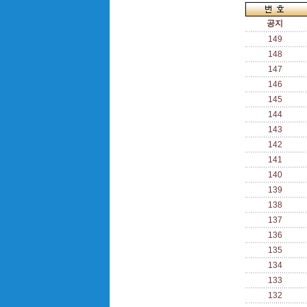
공지
149
148
147
146
145
144
143
142
141
140
139
138
137
136
135
134
133
132