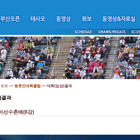
동호회
>>
동호인대회클럽
>>
대회(입상)결과
)결과
아선수촌배(8강)