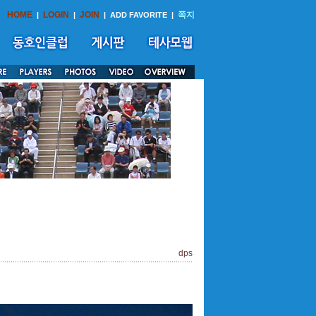
HOME
LOGIN
JOIN
쪽지
|
|
|
ADD FAVORITE
|
dps