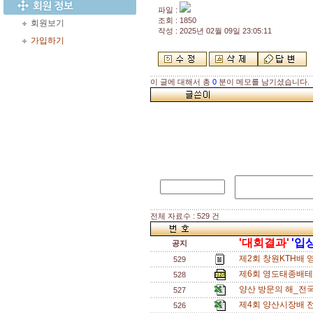
파일 :
조회 : 1850
회원보기
작성 : 2025년 02월 09일 23:05:11
가입하기
이 글에 대해서 총
0
분이 메모를 남기셨습니다.
전체 자료수 : 529 건
'대회결과'
'입
공지
제2회 창원KTH배 
529
제6회 영도태종배테니
528
양산 방문의 해_전국
527
제4회 양산시장배 
526