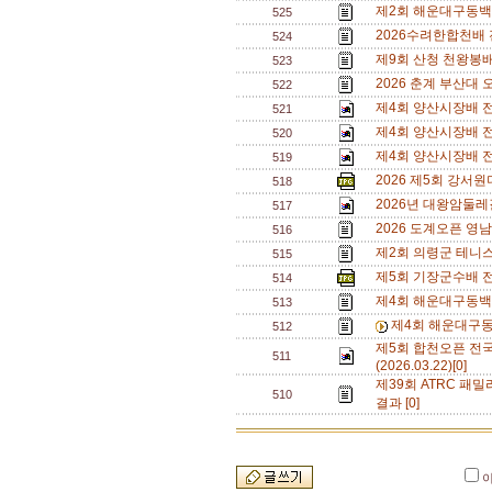
제2회 해운대구동백
525
2026수려한합천배
524
제9회 산청 천왕봉
523
2026 춘계 부산대 
522
제4회 양산시장배 전
521
제4회 양산시장배 전
520
제4회 양산시장배 전
519
2026 제5회 강서
518
2026년 대왕암둘레
517
2026 도계오픈 영
516
제2회 의령군 테니
515
제5회 기장군수배 
514
제4회 해운대구동백
513
제4회 해운대구동
512
제5회 합천오픈 전
511
(2026.03.22)[0]
제39회 ATRC 패밀
510
결과 [0]