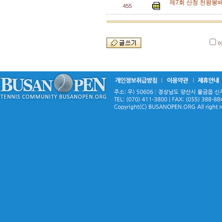
제7회 산청 천왕봉배
455