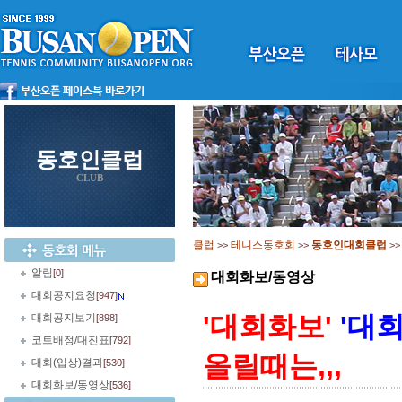
동호인클럽
CLUB
클럽
테니스동호회
동호인대회클럽
>>
>>
>
알림
[0]
대회화보/동영상
대회공지요청
[947]
'대회화보'
'대
대회공지보기
[898]
코트배정/대진표
[792]
올릴때는,,,
대회(입상)결과
[530]
대회화보/동영상
[536]