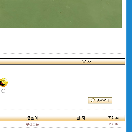
부산오픈
-
23316