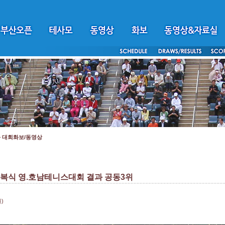
>
대회화보/동영상
합복식 영.호남테니스대회 결과 공동3위
)