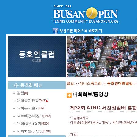
동호인클럽
CLUB
클럽
테니스동호회
동호인대회클럽
>>
>>
>
알림
[0]
대회화보/동영상
대회공지요청
[947]
제32회 ATRC 서진정밀배 혼
대회공지보기
[898]
코트배정/대진표
[792]
♡공동3위♡
장민준(창원/대원.FL.대동) / 박미연(창원/대원
대회(입상)결과
[530]
대회화보/동영상
[536]
파일 :