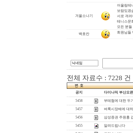
어울림테니
보람있겠
겨울소나기
서로 격려
테니스문화
모든 분들 무
회원님들 
백호칸
전체 자료수 : 7228 건
공지
다이나믹 부산오픈[
5458
부테협에 대한 두
5457
벼룩시장배에 대하
5456
삼성증권 주원홍 
5455
알려드립니다