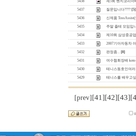
5438
제5회 벤치코리아
5437
질문입니다????
[5]
5436
신제품 TossAss
5435
주말 즐테 모임입니
5434
제10회 삼성중공
5433
2007기아자동차
5432
판정좀...
[8]
5431
여수협회장배 kot
5430
테니스동호인여러분
5429
테니스를 배우고
[41]
[42]
[43]
[
[prev]