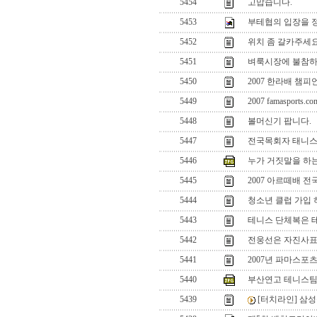
5454
고맙습니다.
5453
부테협의 입장을 
5452
위치 좀 갈카주세
5451
벼룩시장에 불참하
5450
2007 한라배 챔피
5449
2007 famaspo
5448
볼머신기 팝니다.
5447
전국목회자 태니스
5446
누가 거짓말을 하
5445
2007 아르떼배 
5444
청소년 클럽 가입 
5443
테니스 단체복은 
5442
전웅선은 자진사표
5441
2007년 파마스포
5440
부산연고 테니스팀
5439
[터치라인] 삼