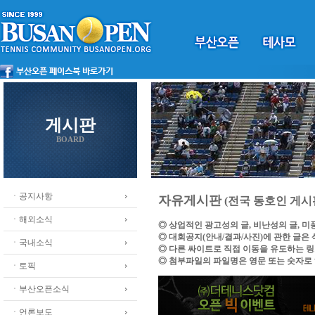
게시판
BOARD
ㆍ공지사항
자유게시판
(전국 동호인 게시
ㆍ해외소식
◎ 상업적인 광고성의 글, 비난성의 글, 
◎ 대회공지(안내/결과/사진)에 관한 글은
ㆍ국내소식
◎ 다른 싸이트로 직접 이동을 유도하는 
◎ 첨부파일의 파일명은 영문 또는 숫자로
ㆍ토픽
ㆍ부산오픈소식
ㆍ언론보도