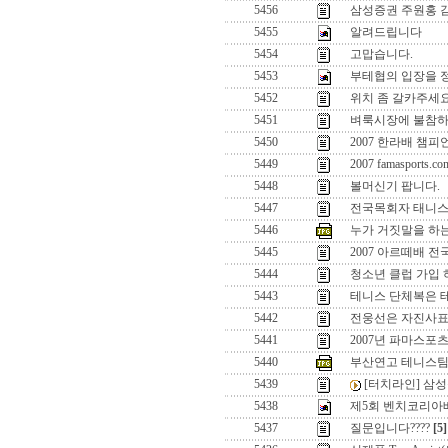
5456
삼성증권 주원홍 
5455
알려드립니다
5454
고맙습니다.
5453
부테협의 입장을 
5452
위치 좀 갈카주세
5451
벼룩시장에 불참하
5450
2007 한라배 챔피
5449
2007 famaspo
5448
볼머신기 팝니다.
5447
전국목회자 태니스
5446
누가 거짓말을 하
5445
2007 아르떼배 
5444
청소년 클럽 가입 
5443
테니스 단체복은 
5442
전웅선은 자진사표
5441
2007년 파마스포
5440
부산연고 테니스팀
5439
[터치라인] 삼
5438
제5회 벤치코리아
5437
질문입니다????
[5]