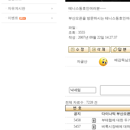
ㆍ자유게시판
테니스동호인여러분~~~
ㆍ이벤트
부산오픈을 방문하시는 테니스동호인여러
파일 :
조회 : 3555
작성 : 2007년 09월 22일 14:27:37
배감독님도
자굴산
전체 자료수 : 7228 건
공지
다이나믹 부산오픈[
5458
부테협에 대한 두
5457
벼룩시장배에 대하