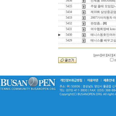
5436
신제품 TossAss
5435
주말 즐테 모임입니
5434
제10회 삼성중공
5433
2007기아자동차
5432
판정좀...
[8]
5431
여수협회장배 kot
▶
5430
테니스동호인여러분
5429
테니스를 배우고
[41]
[42]
[4
[prev]