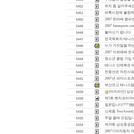
위치 좀 갈카주세
5452
벼룩시장에 불참하
5451
2007 한라배 챔피
5450
2007 famaspo
5449
볼머신기 팝니다.
5448
전국목회자 태니스
5447
누가 거짓말을 하
5446
2007 아르떼배 
5445
청소년 클럽 가입 
5444
테니스 단체복은 
5443
전웅선은 자진사표
5442
2007년 파마스포
5441
부산연고 테니스팀
5440
[터치라인] 삼
5439
제5회 벤치코리아
5438
질문입니다????
[5]
5437
신제품 TossAss
5436
주말 즐테 모임입니
5435
제10회 삼성중공
5434
2007기아자동차
5433