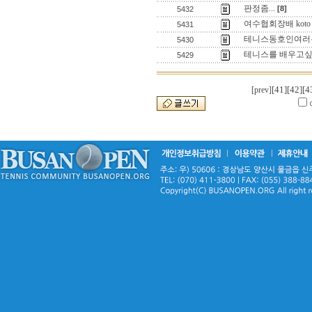
판정좀...
[8]
5432
여수협회장배 kot
5431
테니스동호인여러분
5430
테니스를 배우고
5429
[41]
[42]
[4
[prev]