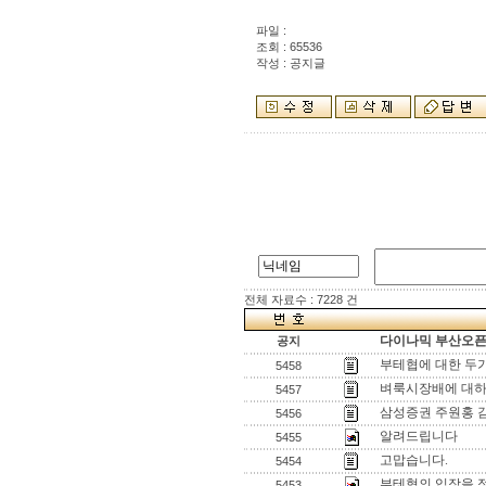
파일 :
조회 : 65536
작성 : 공지글
전체 자료수 : 7228 건
다이나믹 부산오픈[
공지
부테협에 대한 두
5458
벼룩시장배에 대하
5457
삼성증권 주원홍 
5456
알려드립니다
5455
고맙습니다.
5454
부테협의 입장을 
5453