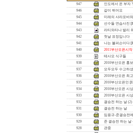
947
인도에서 온 부자 ?
946
같이 뛰어요
945
미래의 샤라포바와
944
선수들 연습사진
[
943
라티와타나 발리 
942
첫날 표정입니다
941
나는 볼퍼슨이다
[
940
2011부산오픈시작
939
테사모 식구들
938
2010부산오픈 홍보
937
모두모두 수고하
936
2010부산오픈 최고
935
2010부산오픈인
[1
934
2010부산오픈 시상
933
2010부산오픈 시상
932
결승전 하는 날 (2)
931
결승전 하는 날
930
임용규-준결승전
929
준 결승전 하는 날 
928
관중