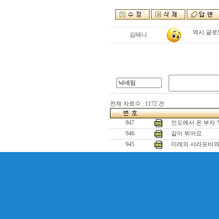
역시 글로벌
김테니
전체 자료수 : 1172 건
947
인도에서 온 부자 ?
946
같이 뛰어요
945
미래의 샤라포바와