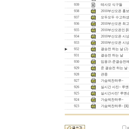
939
테사모 식구들
938
2010부산오픈 홍보
937
모두모두 수고하
936
2010부산오픈 최고
935
2010부산오픈인
[1
934
2010부산오픈 시상
933
2010부산오픈 시상
▶
932
결승전 하는 날 (2)
931
결승전 하는 날
930
임용규-준결승전
929
준 결승전 하는 날 
928
관중
927
가슴벅찬하루~
926
실시간 사진~ 루
925
실시간사진! 루옌
924
가슴벅찬하루~
923
가슴벅찬하루~
[1]