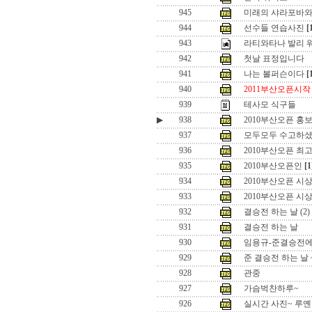
945
미래의 샤라포바와
944
선수들 연습사진
[
943
라티와타나 발리 
942
첫날 표정입니다
941
나는 볼퍼슨이다
[
940
2011부산오픈시작
939
테사모 식구들
▶
938
2010부산오픈 홍보
937
모두모두 수고하
936
2010부산오픈 최고
935
2010부산오픈인
[1
934
2010부산오픈 시상
933
2010부산오픈 시상
932
결승전 하는 날 (2)
931
결승전 하는 날
930
임용규-준결승전
929
준 결승전 하는 날 
928
관중
927
가슴벅찬하루~
926
실시간 사진~ 루