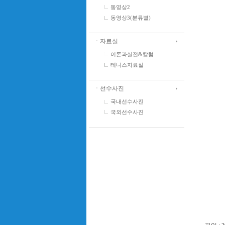
동영상2
동영상3(분류별)
ㆍ자료실
이론과실전&칼럼
테니스자료실
ㆍ선수사진
국내선수사진
국외선수사진