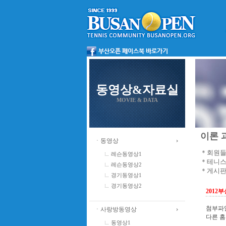
동영상&자료실
MOVIE & DATA
이론 과
ㆍ동영상
＊회원들
레슨동영상1
＊테니스
레슨동영상2
＊게시판
경기동영상1
경기동영상2
2012
첨부파일
ㆍ사랑방동영상
다른 홈
동영상1