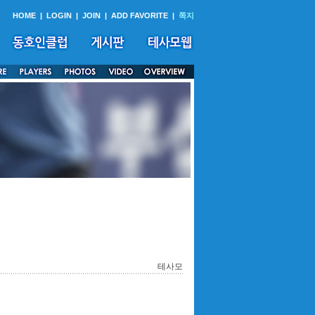
HOME
|
LOGIN
|
JOIN
|
ADD FAVORITE
|
쪽지
테사모