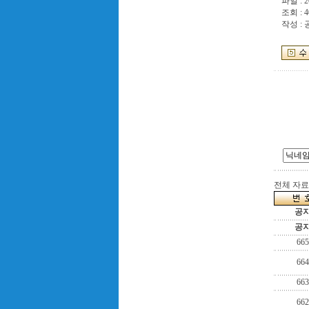
파일 :
2
조회 : 4
작성 :
전체 자료수
공
공
665
664
663
662