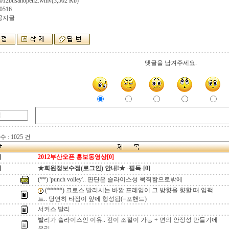
012busanopen2.wmv
(3,502 Kb)
0516
 공지글
댓글을 남겨주세요.
 : 1025 건
지
2012부산오픈 홍보동영상[0]
지
★회원정보수정(로그인) 안내!★ -필독-[0]
(**) 'punch volley'.. 판단은 슬라이스성 묵직함으로밖에
(*****) 크로스 발리시는 바깥 프레임이 그 방향을 향할 때 임팩
트.. 당연히 타점이 앞에 형성됨(=포핸드)
서커스 발리
발리가 슬라이스인 이유.. 깊이 조절이 가능 + 면의 안정성 만들기에
유리