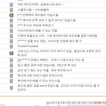
THE SPLIT-STEP.. 임팩트시에 착지~~
스플릿스텝 = 스타팅블럭
(**) 반쪽짜리 복식발리 연습드릴
(**) 복식의 반쪽 코트가 '넓게 보이는' 연습드릴
(**) '킥서브' 제대로 배워보기
서브리턴에서 배울 수 있는 것들
이론에 휘둘리는 이유.. 기본 동작에 대한 포인트를 잘못 이해
[2]
(*****) 공을 보는 연습.. 서브리턴 연습때 많이 할 수
Wristful Forehand
크로스는 2가지는 되어야 '각'의 의미가 있음.. 평상시에 꾸준히 연마
해 둬야
(*****) 포핸드-백핸드.. 크로스-다운드라인 치는 법
길고-짧은 공에 대한 연습드릴.. 4점으로 해 보는
공의 초기 궤도 보는 비율.. 계속 체크해 보기
복식에 대한 자료가 많은 외국사이트
복식에서만 배울 수 있는 단식스킬
중간공-짧은 공을 mixed 연습드릴.. 단식도 4가지 타점 처리는 할 수
있어야
[11]
[12]
[13]
[14]
[15]
[16]
[17]
[18]
[19]
[20]
[prev]