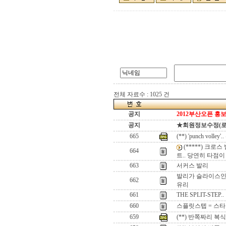
전체 자료수 : 1025 건
공지
2012부산오픈 홍보
공지
★회원정보수정(로그인
665
(**) 'punch v
(*****) 크
664
트.. 당연히 타점이
663
서커스 발리
발리가 슬라이스인 
662
유리
661
THE SPLIT-STE
660
스플릿스텝 = 스
659
(**) 반쪽짜리 