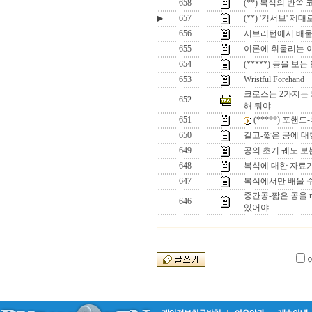
658
(**) 복식의 반쪽
▶
657
(**) '킥서브' 제
656
서브리턴에서 배울
655
이론에 휘둘리는 이
654
(*****) 공을 보
653
Wristful Forehand
크로스는 2가지는 
652
해 둬야
651
(*****) 포핸
650
길고-짧은 공에 대
649
공의 초기 궤도 보는
648
복식에 대한 자료
647
복식에서만 배울 
중간공-짧은 공을 m
646
있어야