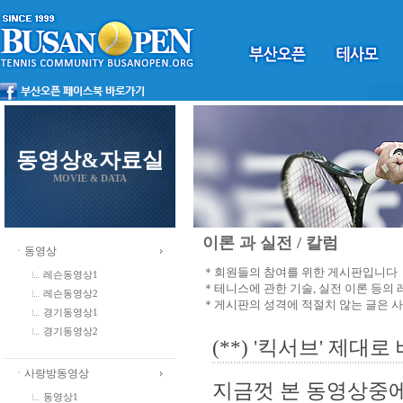
동영상&자료실
MOVIE & DATA
이론 과 실전 / 칼럼
ㆍ동영상
＊회원들의 참여를 위한 게시판입니다
레슨동영상1
＊테니스에 관한 기술, 실전 이론 등의
레슨동영상2
＊게시판의 성격에 적절치 않는 글은 
경기동영상1
경기동영상2
(**) '킥서브' 제대
ㆍ사랑방동영상
지금껏 본 동영상중에
동영상1