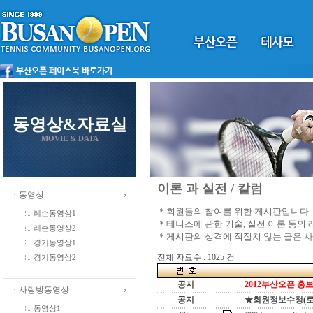
동영상&자료실
MOVIE & DATA
이론 과 실전 / 칼럼
ㆍ동영상
＊회원들의 참여를 위한 게시판입니다
레슨동영상1
＊테니스에 관한 기술, 실전 이론 등의
레슨동영상2
＊게시판의 성격에 적절치 않는 글은 
경기동영상1
전체 자료수 : 1025 건
경기동영상2
공지
2012부산오픈 홍보
ㆍ사랑방동영상
공지
★회원정보수정(로그인
동영상1