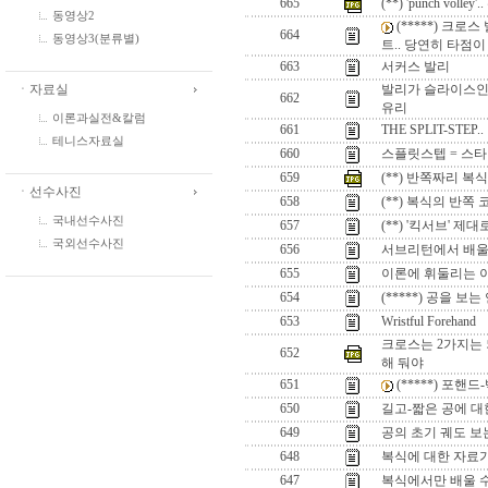
665
(**) 'punch v
동영상2
(*****) 크
664
동영상3(분류별)
트.. 당연히 타점이
663
서커스 발리
ㆍ자료실
발리가 슬라이스인 
662
유리
이론과실전&칼럼
661
THE SPLIT-STE
테니스자료실
660
스플릿스텝 = 스
659
(**) 반쪽짜리 
ㆍ선수사진
658
(**) 복식의 반쪽
국내선수사진
657
(**) '킥서브' 제
국외선수사진
656
서브리턴에서 배울
655
이론에 휘둘리는 이
654
(*****) 공을 보
653
Wristful Forehand
크로스는 2가지는 
652
해 둬야
651
(*****) 포핸
650
길고-짧은 공에 대
649
공의 초기 궤도 보는
648
복식에 대한 자료
647
복식에서만 배울 