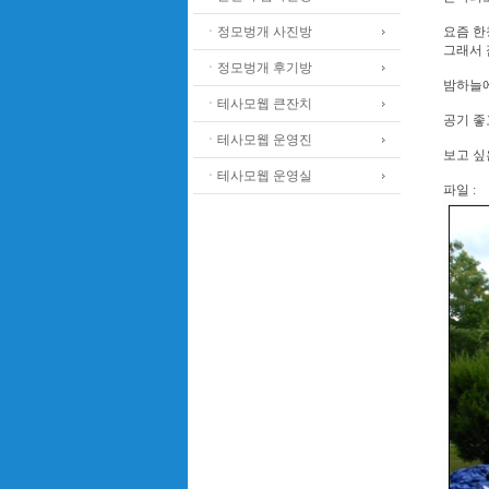
ㆍ정모벙개 사진방
요즘 한
그래서 잠
ㆍ정모벙개 후기방
밤하늘에
ㆍ테사모웹 큰잔치
공기 좋
ㆍ테사모웹 운영진
보고 싶
ㆍ테사모웹 운영실
파일 :