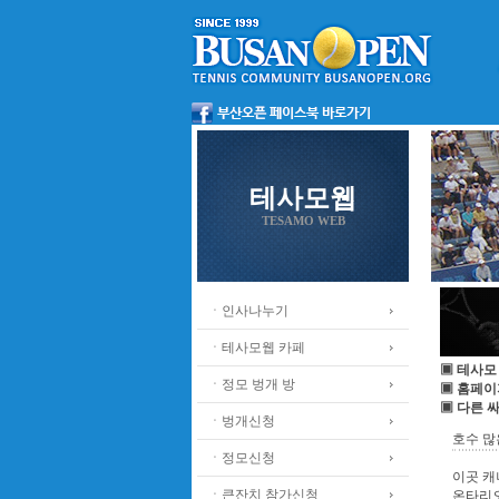
테사모웹
TESAMO WEB
ㆍ인사나누기
ㆍ테사모웹 카페
▣ 테사모
ㆍ정모 벙개 방
▣ 홈페이
▣ 다른 
ㆍ벙개신청
호수 많
ㆍ정모신청
이곳 캐
ㆍ큰잔치 참가신청
온타리오