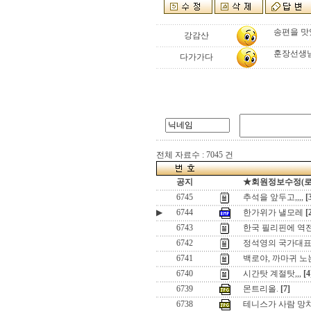
송편을 맛
강감산
훈장선생님
다가가다
전체 자료수 : 7045 건
공지
★회원정보수정(로그인
6745
추석을 앞두고,,,,
[
▶
6744
한가위가 낼모레
[
6743
한국 필리핀에 역전패
6742
정석영의 국가대표
6741
백로야, 까마귀 
6740
시간탓 계절탓,,,
[4
6739
몬트리올.
[7]
6738
테니스가 사람 망치네