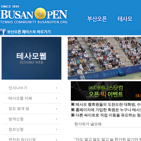
테사모웹
TESAMO WEB
ㆍ인사나누기
ㆍ테사모웹 카페
▣ 테사모 웹회원들의 도란도란 대화방, 수
ㆍ정모 벙개 방
▣ 홈페이지에 가입한 회원은 누구나 테
▣ 다른 싸이트로 직접 이동을 유도하는 링
ㆍ벙개신청
한가위가 낼모레
ㆍ정모신청
"더도 말고 덜도 말고 늘 한가위 같기만 
ㆍ큰잔치 참가신청