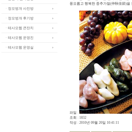
풍요롭고 행복한 중추가절(仲秋佳節)을 
ㆍ정모벙개 사진방
ㆍ정모벙개 후기방
ㆍ테사모웹 큰잔치
ㆍ테사모웹 운영진
ㆍ테사모웹 운영실
파일 :
조회 : 1832
작성 : 2010년 09월 20일 10:41:11