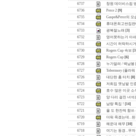
6737
창원 데이비스컵 
6736
Perce 2
[9]
6735
Gaspe&Perce의 
6734
휴대폰최고싼집판매점 오픈
6733
광복절노래
[3]
6732
영어못하는거 아
6731
시간이 허락하시거든.
6730
Rogers Cup 속보
[3
6729
Rogers Cup
[6]
6728
누가말려 / 백남봉
6727
Tobermory (플
6726
대단한 홈 터치
[8]
6725
저희집 깻닢밭 인
6724
호수 많은 이곳 소
6723
양 다리 걸친 녀석은.
6722
남량 특집 !
[14]
6721
올 도 한잔썩 함쓰 션
6720
더워 죽겠는데...
6719
해운대 해무
[10]
6718
여기는 동경...무자