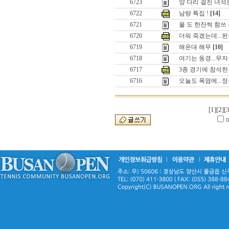
6723
양 다리 걸친 녀석은.
6722
남량 특집 !
[14]
6721
올 도 한잔썩 함쓰 션
6720
더워 죽겠는데...
6719
해운대 해무
[10]
6718
여기는 동경...무자
6717
3종 경기에 참석한
6716
오늘도 폭염에...정
[1]
[2]
[3