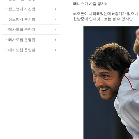
테니스가 사람 망치네...
ㆍ정모벙개 사진방
us오픈이 시작되었는데 tv중계가 없으니
한밤중에 인터넷으로는 볼 수 있지만...
ㆍ정모벙개 후기방
ㆍ테사모웹 큰잔치
ㆍ테사모웹 운영진
ㆍ테사모웹 운영실