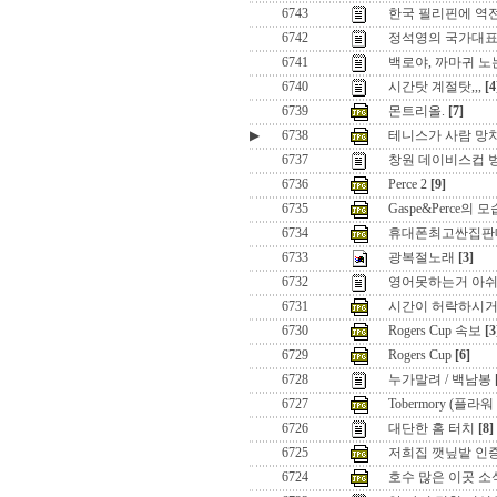
6743
한국 필리핀에 역전패
6742
정석영의 국가대표
6741
백로야, 까마귀 
6740
시간탓 계절탓,,,
[4
6739
몬트리올.
[7]
▶
6738
테니스가 사람 망치네
6737
창원 데이비스컵 
6736
Perce 2
[9]
6735
Gaspe&Perce의 
6734
휴대폰최고싼집판매점 오픈
6733
광복절노래
[3]
6732
영어못하는거 아
6731
시간이 허락하시거든.
6730
Rogers Cup 속보
[3
6729
Rogers Cup
[6]
6728
누가말려 / 백남봉
6727
Tobermory (플
6726
대단한 홈 터치
[8]
6725
저희집 깻닢밭 인
6724
호수 많은 이곳 소