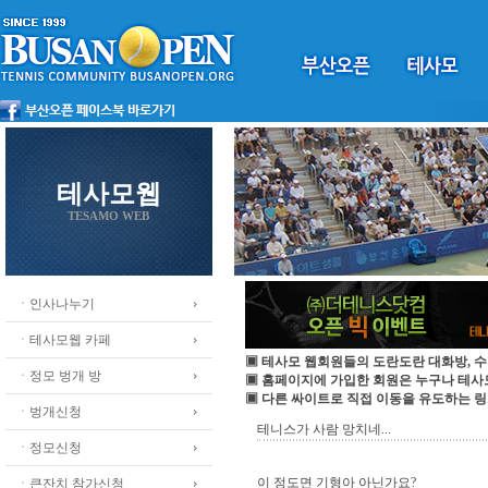
테사모웹
TESAMO WEB
ㆍ인사나누기
ㆍ테사모웹 카페
▣ 테사모 웹회원들의 도란도란 대화방, 수
ㆍ정모 벙개 방
▣ 홈페이지에 가입한 회원은 누구나 테
▣ 다른 싸이트로 직접 이동을 유도하는 링
ㆍ벙개신청
테니스가 사람 망치네...
ㆍ정모신청
이 정도면 기형아 아닌가요?
ㆍ큰잔치 참가신청