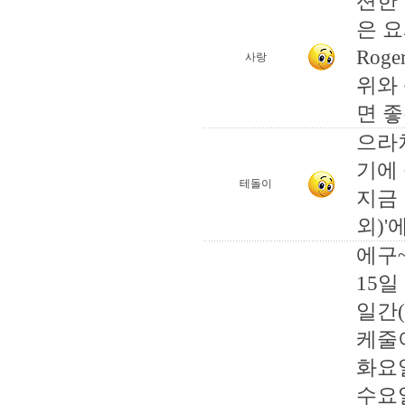
션한
은 요
Rog
사랑
위와
면 
으라
기에
테돌이
지금
외)'
에구~
15일
일간(
케줄이
화요
수요일