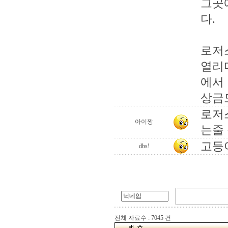
그곳
다.
로저스
열리
에서
상금도
로저
아이짱
는줄
고등어
dbs!
전체 자료수 : 7045 건