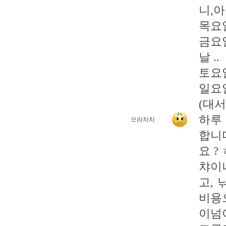
니,아
목요일
금요일
날 ..
토요일
일요
(대서
하루
으라차차
합니
요 ?
챠이
고, 
비용으
이넘이