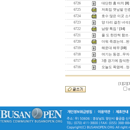
6726
대단한 홈 터치
[8]
6725
저희집 깻닢밭 인
6724
호수 많은 이곳 소
6723
양 다리 걸친 녀석은.
6722
남량 특집 !
[14]
6721
올 도 한잔썩 함쓰 션
6720
더워 죽겠는데...
6719
해운대 해무
[10]
6718
여기는 동경...무자
6717
3종 경기에 참석한
6716
오늘도 폭염에...정
[1]
[2]
[3