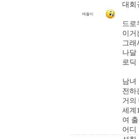
대회
테돌이
드로
이거는
그래
나달
로딕 
남녀 
전하는
거의 
세계
여 
어디 