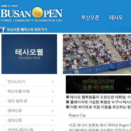
테사모웹
TESAMO WEB
ㆍ인사나누기
ㆍ테사모웹 카페
▣ 테사모 웹회원들의 도란도란 대화방, 수
ㆍ정모 벙개 방
▣ 홈페이지에 가입한 회원은 누구나 테
▣ 다른 싸이트로 직접 이동을 유도하는 링
ㆍ벙개신청
Rogers Cup
ㆍ정모신청
이곳 캐나다 토론토 에서 2010년 Roger
ㆍ큰잔치 참가신청
지난해 에는 여자부 선수들이 있었으나 