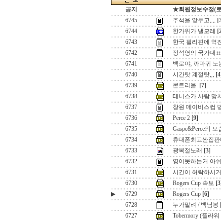
공지
★회원정보수정(로그인
6745
추석을 앞두고,,,,
[
6744
한가위가 낼모레
[
6743
한국 필리핀에 역전패
6742
정석영의 국가대표
6741
백로야, 까마귀 
6740
시간탓 계절탓,,,
[4
6739
몬트리올.
[7]
6738
테니스가 사람 망치네
6737
창원 데이비스컵 
6736
Perce 2
[9]
6735
Gaspe&Perce의 
6734
휴대폰최고싼집판매점 오픈
6733
광복절노래
[3]
6732
영어못하는거 아
6731
시간이 허락하시거든.
6730
Rogers Cup 속보
[3
▶
6729
Rogers Cup
[6]
6728
누가말려 / 백남봉
6727
Tobermory (플