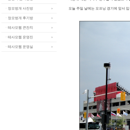
ㆍ정모벙개 사진방
오늘 주일 날에는 오프닝 경기에 앞서 입
ㆍ정모벙개 후기방
ㆍ테사모웹 큰잔치
ㆍ테사모웹 운영진
ㆍ테사모웹 운영실