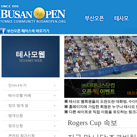
테사모웹
TESAMO WEB
ㆍ인사나누기
ㆍ테사모웹 카페
▣ 테사모 웹회원들의 도란도란 대화방, 수다
ㆍ정모 벙개 방
▣ 홈페이지에 가입한 회원은 누구나 테사모
▣ 다른 싸이트로 직접 이동을 유도하는 링크
ㆍ벙개신청
Rogers Cup 속보
ㆍ정모신청
ㆍ큰잔치 참가신청