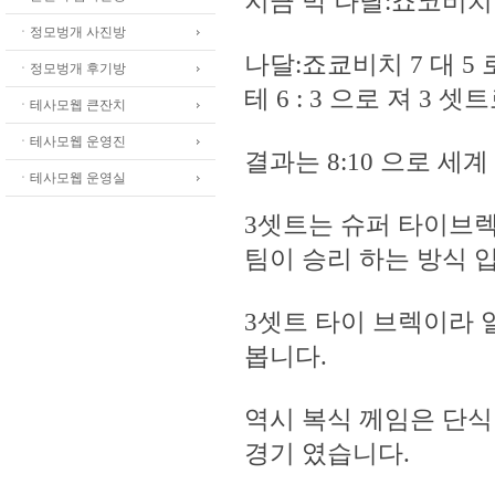
지금 막 나달:죠코비치
ㆍ정모벙개 사진방
나달:죠쿄비치 7 대 5
ㆍ정모벙개 후기방
테 6 : 3 으로 져 3 
ㆍ테사모웹 큰잔치
ㆍ테사모웹 운영진
결과는 8:10 으로 세계
ㆍ테사모웹 운영실
3셋트는 슈퍼 타이브렉 
팀이 승리 하는 방식 
3셋트 타이 브렉이라 
봅니다.
역시 복식 께임은 단식
경기 였습니다.