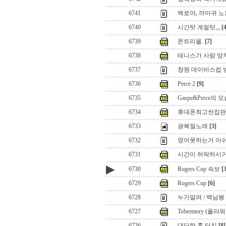
6741
백로야, 까마귀 
6740
시간탓 계절탓,,,
[
6739
몬트리올.
[7]
6738
테니스가 사람 망치
6737
창원 데이비스컵 
6736
Perce 2
[9]
6735
Gaspe&Perce의 
6734
휴대폰최고싼집판매점 오픈
6733
광복절노래
[3]
6732
영어못하는거 아
6731
시간이 허락하시거든.
▶
6730
Rogers Cup 속보
[
6729
Rogers Cup
[6]
6728
누가말려 / 백남봉
6727
Tobermory (플
6726
대단한 홈 터치
[8]