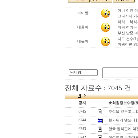
아니 이런 이
아이짱
그나저나 가
허허.... 복
테돌이
지금 여기는
부산 남중 여
시드 선수(1
테돌이
이왕이면 경
전체 자료수 : 7045 건
공지
★회원정보수정(로그인
6745
추석을 앞두고,,,,
[
6744
한가위가 낼모레
[
6743
한국 필리핀에 역전패
6742
정석영의 국가대표