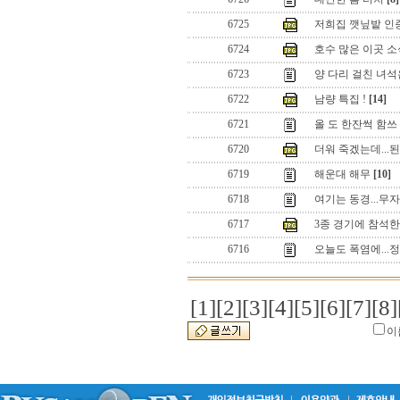
6725
저희집 깻닢밭 인
6724
호수 많은 이곳 소
6723
양 다리 걸친 녀석은.
6722
남량 특집 !
[14]
6721
올 도 한잔썩 함쓰 션
6720
더워 죽겠는데...
6719
해운대 해무
[10]
6718
여기는 동경...무자
6717
3종 경기에 참석
6716
오늘도 폭염에...정
[1]
[2]
[3]
[4]
[5]
[6]
[7]
[8]
이