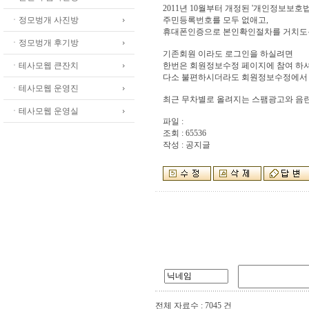
2011년 10월부터 개정된 '개인정보보호
ㆍ정모벙개 사진방
주민등록번호를 모두 없애고,
휴대폰인증으로 본인확인절차를 거치도
ㆍ정모벙개 후기방
기존회원 이라도 로그인을 하실려면
ㆍ테사모웹 큰잔치
한번은 회원정보수정 페이지에 참여 하셔
다소 불편하시더라도 회원정보수정에서 
ㆍ테사모웹 운영진
최근 무차별로 올려지는 스팸광고와 음란
ㆍ테사모웹 운영실
파일 :
조회 : 65536
작성 : 공지글
전체 자료수 : 7045 건