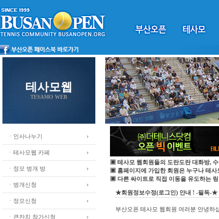
테사모웹
TESAMO WEB
ㆍ인사나누기
ㆍ테사모웹 카페
▣ 테사모 웹회원들의 도란도란 대화방, 수
ㆍ정모 벙개 방
▣ 홈페이지에 가입한 회원은 누구나 테
▣ 다른 싸이트로 직접 이동을 유도하는 링
ㆍ벙개신청
★회원정보수정(로그인) 안내 ! -필독-★
ㆍ정모신청
부산오픈 테사모 웹회원 여러분 안녕하
ㆍ큰잔치 참가신청