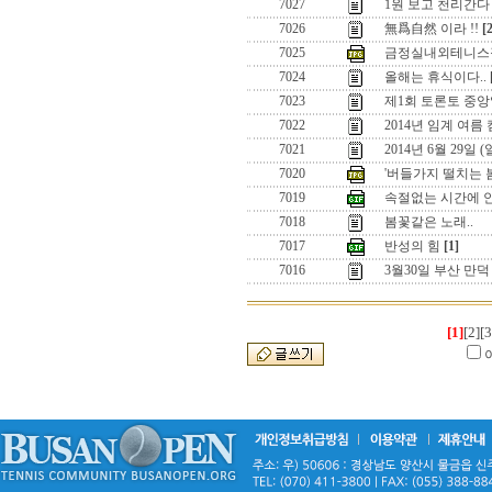
7027
1원 보고 천리간다 
7026
無爲自然 이라 !!
[
7025
금정실내외테니스
7024
올해는 휴식이다..
7023
제1회 토론토 중앙
7022
2014년 임계 여름
7021
2014년 6월 29일
7020
'버들가지 떨치는 
7019
속절없는 시간에 
7018
봄꽃같은 노래..
7017
반성의 힘
[1]
7016
3월30일 부산 만
[1]
[2]
[3