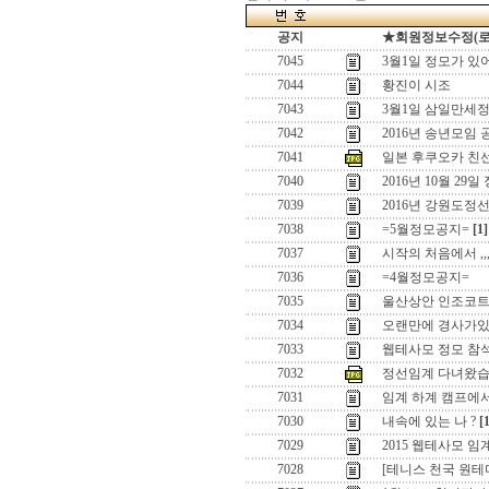
공지
★회원정보수정(로그인
7045
3월1일 정모가 있
7044
황진이 시조
7043
3월1일 삼일만세정
7042
2016년 송년모임 
7041
일본 후쿠오카 친
7040
2016년 10월 29일
7039
2016년 강원도정
7038
=5월정모공지=
[1]
7037
시작의 처음에서 ,,
7036
=4월정모공지=
7035
울산상안 인조코
7034
오랜만에 경사가있어
7033
웹테사모 정모 참
7032
정선임계 다녀왔습
7031
임계 하계 캠프에
7030
내속에 있는 나 ?
[
7029
2015 웹테사모 
7028
[테니스 천국 원