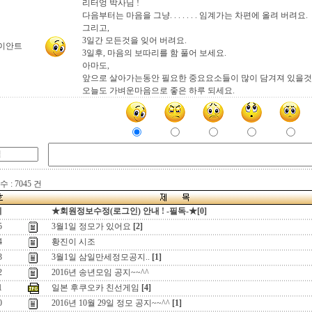
리터엉 박사님 !
다음부터는 마음을 그냥. . . . . . . 임계가는 차편에 올려 버려요.
그리고,
3일간 모든것을 잊어 버려요.
이안트
3일후, 마음의 보따리를 함 풀어 보세요.
아마도,
앞으로 살아가는동안 필요한 중요요소들이 많이 담겨져 있을것 입니
오늘도 가벼운마음으로 좋은 하루 되세요.
 : 7045 건
지
★회원정보수정(로그인) 안내 ! -필독-★[0]
5
3월1일 정모가 있어요
[2]
4
황진이 시조
3
3월1일 삼일만세정모공지..
[1]
2
2016년 송년모임 공지~~^^
1
일본 후쿠오카 친선게임
[4]
0
2016년 10월 29일 정모 공지~~^^
[1]