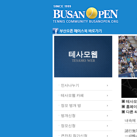
테사모웹
TESAMO WEB
ㆍ인사나누기
ㆍ테사모웹 카페
▣ 테사모
ㆍ정모 벙개 방
▣ 홈페이
▣ 다른 
ㆍ벙개신청
내속에 
ㆍ정모신청
諸行無
ㆍ큰잔치 참가신청
一切惟