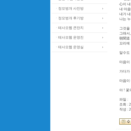
心이 내
ㆍ정모벙개 사진방
내 마음
내가 내
ㆍ정모벙개 후기방
나는 누
ㆍ테사모웹 큰잔치
그것을 
그래서,
ㆍ테사모웹 운영진
朝聞道
꼬리에 
ㆍ테사모웹 운영실
알수도
마음이 
가다가 
마음이 
아 ! 
파일 :
조회 : 2
작성 : 2