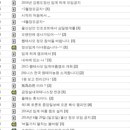
9
2016년 강원도정선 임계 하계 모임공지
8
=5월정모공지=
[1]
7
시작의 처음에서 ,,,
6
=4월정모공지=
5
울산상안 인조코트에서 삼일벙개를
[1]
4
오랜만에 경사가있어~~^^
[2]
3
웹테사모 정모 참석들 바랍니다.
[1]
2
정선임계 다녀왔습니다~^^
[1]
1
임계 하계 캠프에서
[1]
0
내속에 있는 나 ?
[1]
9
2015 웹테사모 임계여름캠프 개최
[2]
8
[테니스 천국 원테마농원 소개합니다]
[2]
7
1원 보고 천리간다 !
[2]
6
無爲自然 이라 !!
[2]
5
금정실내외테니스장 전경
[1]
4
올해는 휴식이다..
[2]
3
제1회 토론토 중앙일보배 오픈 복식 챔피언
[4]
2
2014년 임계 여름 캠프 설치
[1]
1
2014년 6월 29일 (일요일) 울산 정모 모임 공지
[2]
0
'버들가지 떨치는 봄바람'
[1]