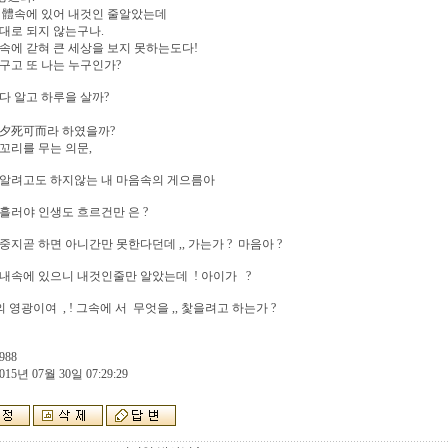
 體속에 있어 내것인 줄알았는데
대로 되지 않는구나.
속에 갇혀 큰 세상을 보지 못하는도다!
구고 또 나는 누구인가?
다 알고 하루을 살까?
 夕死可而라 하였을까?
꼬리를 무는 의문,
 알려고도 하지않는 내 마음속의 게으름아
흘러야 인생도 흐르건만 은 ?
중지곧 하면 아니간만 못한다던데 ,, 가는가 ? 마음아 ?
내속에 있으니 내것인줄만 알았는데 ! 아이가 ?
꽃의 영광이여 , ! 그속에 서 무엇을 ,, 찿을려고 하는가 ?
988
015년 07월 30일 07:29:29