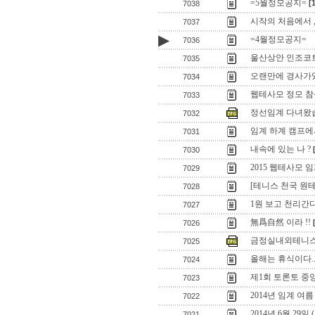
=5월정모공지=
[
7038
시작의 처음에서 ,,
7037
▶
=4월정모공지=
7036
울산상안 인조코
7035
오랜만에 경사가있
7034
웹테사모 정모 참
7033
정선임계 다녀왔습
7032
임계 하계 캠프에
7031
내속에 있는 나 ?
7030
2015 웹테사모
7029
[테니스 천국 원
7028
1원 보고 천리간다
7027
無爲自然 이라 !!
7026
금정실내외테니스
7025
올해는 휴식이다.
7024
제1회 토론토 중
7023
2014년 임계 여
7022
2014년 6월 29
7021