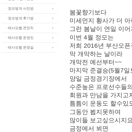
ㆍ정모벙개 사진방
봄꽃향기보다
ㆍ정모벙개 후기방
미세먼지 황사가 더 
그런 봄날이 연일 이
ㆍ테사모웹 큰잔치
이번 4월 정모는
ㆍ테사모웹 운영진
저희 2016년 부산
ㆍ테사모웹 운영실
막 개막하는 날이라
개막전 예선부터~~
마지막 준결승(5월7일
양일 금정경기장에서
수준높은 프로선수들의
회원과 만남을 가지고
틈틈이 운동도 할수있
그동안 뵙지못하여
많이들 보고싶으시지
금정에서 뵈면