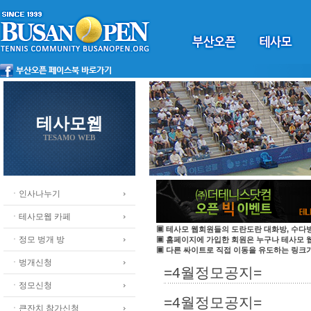
테사모웹
TESAMO WEB
ㆍ인사나누기
ㆍ테사모웹 카페
▣ 테사모 웹회원들의 도란도란 대화방, 수다방
ㆍ정모 벙개 방
▣ 홈페이지에 가입한 회원은 누구나 테사모
▣ 다른 싸이트로 직접 이동을 유도하는 링크가
ㆍ벙개신청
=4월정모공지=
ㆍ정모신청
=4월정모공지=
ㆍ큰잔치 참가신청