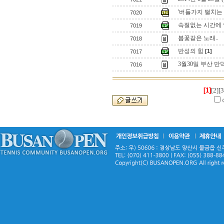
'버들가지 떨치는
7020
속절없는 시간에
7019
봄꽃같은 노래..
7018
반성의 힘
[1]
7017
3월30일 부산 만
7016
[1]
[2]
[3