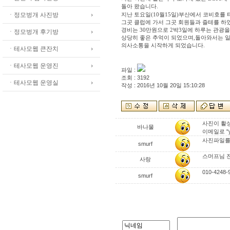
돌아 왔습니다.
지난 토요일(10월15일)부산에서 코비호를 
ㆍ정모벙개 사진방
그곳 클럽에 가서 그곳 회원들과 즐테를 하
경비는 30만원으로 2박3일에 하루는 관광을
ㆍ정모벙개 후기방
상당히 좋은 추억이 되었으며,돌아와서는 
의사소통을 시작하게 되었습니다.
ㆍ테사모웹 큰잔치
ㆍ테사모웹 운영진
파일 :
조회 : 3192
ㆍ테사모웹 운영실
작성 : 2016년 10월 20일 15:10:28
사진이 활성
바나물
이메일로 "yo
사진파일를
smurf
스머프님 전번
사랑
010-4248
smurf