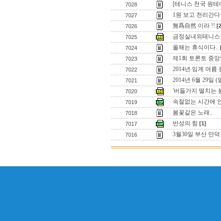
[테니스 천국 원
7028
1원 보고 천리간다 
7027
無爲自然 이라 !!
[
7026
금정실내외테니스
7025
올해는 휴식이다..
7024
제1회 토론토 중앙
7023
2014년 임계 여름
7022
2014년 6월 29일
7021
'버들가지 떨치는 
7020
속절없는 시간에 
7019
봄꽃같은 노래..
7018
반성의 힘
[1]
7017
3월30일 부산 만
7016