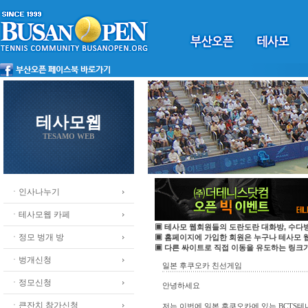
테사모웹
TESAMO WEB
ㆍ인사나누기
ㆍ테사모웹 카페
▣ 테사모 웹회원들의 도란도란 대화방, 수다방
ㆍ정모 벙개 방
▣ 홈페이지에 가입한 회원은 누구나 테사모
▣ 다른 싸이트로 직접 이동을 유도하는 링크가
ㆍ벙개신청
일본 후쿠오카 친선게임
ㆍ정모신청
안녕하세요
ㆍ큰잔치 참가신청
저는 이번에 일본 후쿠오카에 있는 BCTS