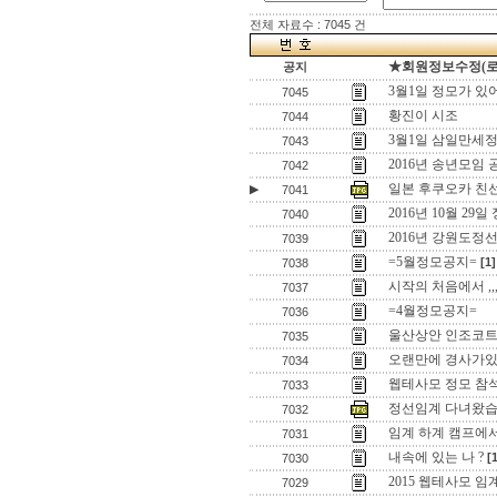
전체 자료수 : 7045 건
★회원정보수정(로그인
공지
3월1일 정모가 있
7045
황진이 시조
7044
3월1일 삼일만세정
7043
2016년 송년모임 
7042
일본 후쿠오카 친
▶
7041
2016년 10월 29일
7040
2016년 강원도정
7039
=5월정모공지=
[1]
7038
시작의 처음에서 ,,
7037
=4월정모공지=
7036
울산상안 인조코
7035
오랜만에 경사가있어
7034
웹테사모 정모 참
7033
정선임계 다녀왔습
7032
임계 하계 캠프에
7031
내속에 있는 나 ?
[
7030
2015 웹테사모 
7029