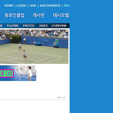
HOME
|
LOGIN
|
JOIN
|
ADD FAVORITE
|
쪽지
ㅂㄴㅅ