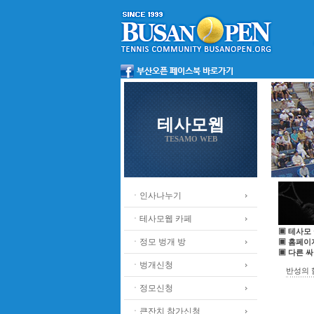
테사모웹
TESAMO WEB
ㆍ인사나누기
ㆍ테사모웹 카페
▣ 테사모
ㆍ정모 벙개 방
▣ 홈페이
▣ 다른 
ㆍ벙개신청
반성의 
ㆍ정모신청
ㆍ큰잔치 참가신청