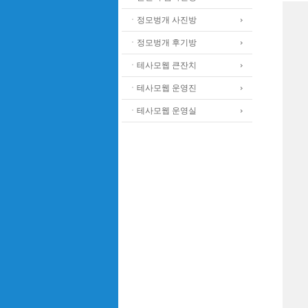
ㆍ정모벙개 사진방
ㆍ정모벙개 후기방
ㆍ테사모웹 큰잔치
ㆍ테사모웹 운영진
ㆍ테사모웹 운영실