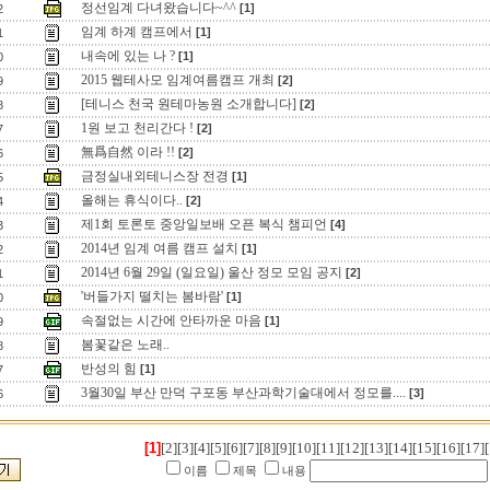
정선임계 다녀왔습니다~^^
[1]
2
임계 하계 캠프에서
[1]
1
내속에 있는 나 ?
[1]
0
2015 웹테사모 임계여름캠프 개최
[2]
9
[테니스 천국 원테마농원 소개합니다]
[2]
8
1원 보고 천리간다 !
[2]
7
無爲自然 이라 !!
[2]
6
금정실내외테니스장 전경
[1]
5
올해는 휴식이다..
[2]
4
제1회 토론토 중앙일보배 오픈 복식 챔피언
[4]
3
2014년 임계 여름 캠프 설치
[1]
2
2014년 6월 29일 (일요일) 울산 정모 모임 공지
[2]
1
'버들가지 떨치는 봄바람'
[1]
0
속절없는 시간에 안타까운 마음
[1]
9
봄꽃같은 노래..
8
반성의 힘
[1]
7
3월30일 부산 만덕 구포동 부산과학기술대에서 정모를....
[3]
6
[1]
[2]
[3]
[4]
[5]
[6]
[7]
[8]
[9]
[10]
[11]
[12]
[13]
[14]
[15]
[16]
[17]
[
이름
제목
내용