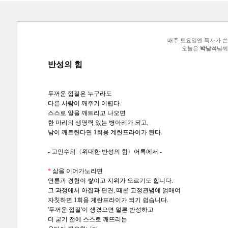
매주 토요일엔 독자가 
오늘은
박남석
님께
반성의 힘
두꺼운 껍질은 누구라도
다른 사람이 깨주기 어렵다.
스스로 알을 깨트리고 나오면
한 마리의 생명력 있는 병아리가 되고,
남이 깨트린다면 1회용 계란프라이가 된다.
- 고인수의〈위대한 반성의 힘〉어록에서 -
*
삶을 이어가노라면
연륜과 경험이 쌓이고 지위가 오르기도 합니다.
그 과정에서 아집과 편견, 때론 고정관념에 얽매여
자칫하면 1회용 계란프라이가 되기 쉽습니다.
'두꺼운 껍질'이 생겼으면 얼른 반성하고
더 굳기 전에 스스로 깨뜨리는