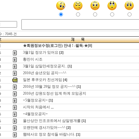
: 7045 건
★회원정보수정(로그인) 안내 ! -필독-★[0]
지
3월1일 정모가 있어요
[2]
5
황진이 시조
4
3월1일 삼일만세정모공지..
[1]
3
2016년 송년모임 공지~~^^
2
일본 후쿠오카 친선게임
[4]
1
2016년 10월 29일 정모 공지~~^^
[1]
0
2016년 강원도정선 임계 하계 모임공지
9
=5월정모공지=
[1]
8
시작의 처음에서 ,,,
7
=4월정모공지=
6
울산상안 인조코트에서 삼일벙개를
[1]
5
오랜만에 경사가있어~~^^
[2]
4
웹테사모 정모 참석들 바랍니다.
[1]
3