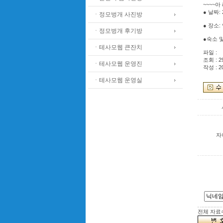
~~~~아 
● 날짜: 
ㆍ정모벙개 사진방
● 장소
ㆍ정모벙개 후기방
●숙소 
ㆍ테사모웹 큰잔치
파일 :
조회 : 2
ㆍ테사모웹 운영진
작성 : 2
ㆍ테사모웹 운영실
자
전체 자료수 