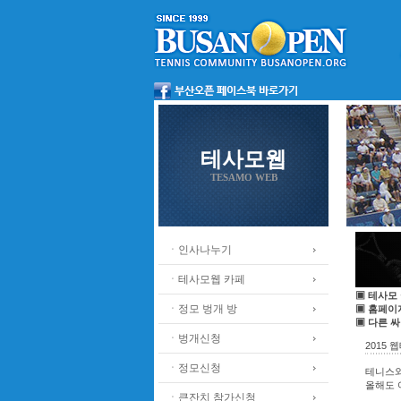
테사모웹
TESAMO WEB
ㆍ인사나누기
ㆍ테사모웹 카페
▣ 테사모
ㆍ정모 벙개 방
▣ 홈페이
▣ 다른 
ㆍ벙개신청
2015
ㆍ정모신청
테니스와
올해도 
ㆍ큰잔치 참가신청