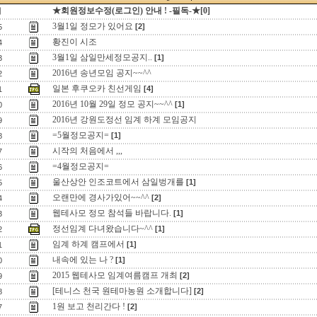
★회원정보수정(로그인) 안내 ! -필독-★[0]
지
3월1일 정모가 있어요
[2]
5
황진이 시조
4
3월1일 삼일만세정모공지..
[1]
3
2016년 송년모임 공지~~^^
2
일본 후쿠오카 친선게임
[4]
1
2016년 10월 29일 정모 공지~~^^
[1]
0
2016년 강원도정선 임계 하계 모임공지
9
=5월정모공지=
[1]
8
시작의 처음에서 ,,,
7
=4월정모공지=
6
울산상안 인조코트에서 삼일벙개를
[1]
5
오랜만에 경사가있어~~^^
[2]
4
웹테사모 정모 참석들 바랍니다.
[1]
3
정선임계 다녀왔습니다~^^
[1]
2
임계 하계 캠프에서
[1]
1
내속에 있는 나 ?
[1]
0
2015 웹테사모 임계여름캠프 개최
[2]
9
[테니스 천국 원테마농원 소개합니다]
[2]
8
1원 보고 천리간다 !
[2]
7