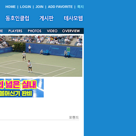
HOME
|
LOGIN
|
JOIN
|
ADD FAVORITE
|
쪽지
포핸드