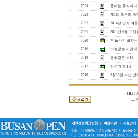
7024
올해는 휴식이다.
7023
제1회 토론토 중
7022
2014년 임계 여
7021
2014년 6월 29
7020
'버들가지 떨치는
7019
속절없는 시간에
7018
봄꽃같은 노래..
7017
반성의 힘
[1]
7016
3월30일 부산 만
[1]
[2]
[3