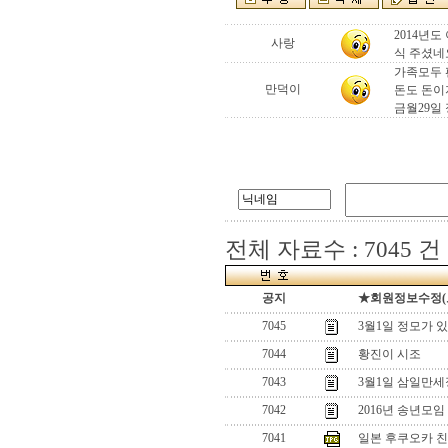
2014년
사랑
식 주셨네요
가족모두 
만덕이
돈도 돈이
금월29일 
전체 자료수 : 7045 건
공지
★회원정보수정(로그
7045
3월1일 정모가 
7044
황진이 시조
7043
3월1일 삼일만세
7042
2016년 송년모임
7041
일본 후쿠오카 