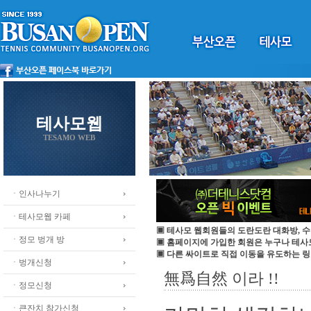
테사모웹
TESAMO WEB
ㆍ인사나누기
ㆍ테사모웹 카페
▣ 테사모 웹회원들의 도란도란 대화방, 수
ㆍ정모 벙개 방
▣ 홈페이지에 가입한 회원은 누구나 테
▣ 다른 싸이트로 직접 이동을 유도하는 링
ㆍ벙개신청
無爲自然 이라 !!
ㆍ정모신청
ㆍ큰잔치 참가신청