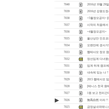
7040
2016년 10월 29
7039
2016년 강원도
7038
=5월정모공지=
[
7037
시작의 처음에서 ,
7036
=4월정모공지=
7035
울산상안 인조코
7034
오랜만에 경사가있
7033
웹테사모 정모 참
7032
정선임계 다녀왔
7031
임계 하계 캠프
7030
내속에 있는 나 ?
7029
2015 웹테사모
7028
[테니스 천국 원
7027
1원 보고 천리간다
▶
7026
無爲自然 이라 !!
7025
금정실내외테니스