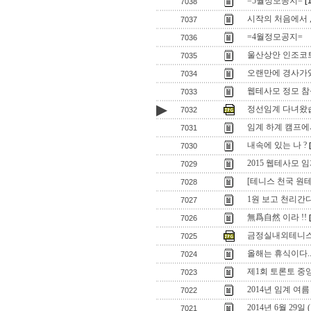
=5월정모공지=
[
7038
시작의 처음에서 ,,
7037
=4월정모공지=
7036
울산상안 인조코
7035
오랜만에 경사가있
7034
웹테사모 정모 참
7033
▶
정선임계 다녀왔습
7032
임계 하계 캠프에
7031
내속에 있는 나 ?
7030
2015 웹테사모
7029
[테니스 천국 원
7028
1원 보고 천리간다
7027
無爲自然 이라 !!
7026
금정실내외테니스
7025
올해는 휴식이다.
7024
제1회 토론토 중
7023
2014년 임계 여
7022
2014년 6월 29
7021