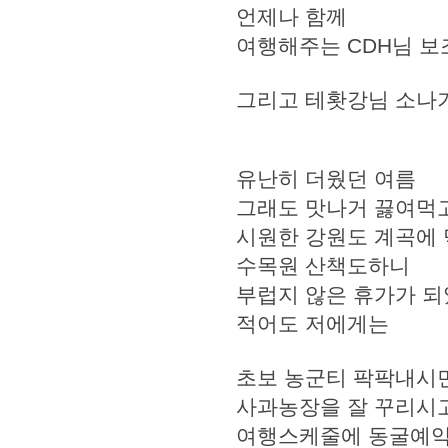
언제나 함께
여행해주는 CDH님 
그리고 테홧강님 소나
유난히 더웠던 여름
그래도 맛나거 끓여먹
시원한 강원도 계곡에
수목원 산책도하니
부럽지 않은 휴가가 
적어도 저에게는
초보 농군티 팍팍내시
사과농장을 잘 꾸리시
여행스케줄에 동굴예