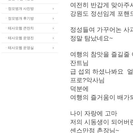
여전히 반갑게 맞아주
ㆍ정모벙개 사진방
강원도 정선임계 포핸
ㆍ정모벙개 후기방
ㆍ테사모웹 큰잔치
정성들여 가꾸어논 사
정말 탐났네요~
ㆍ테사모웹 운영진
ㆍ테사모웹 운영실
여행의 참맛을 즐길줄
잔트님
급 섭외 하셨나봐요 
프로?악사님
덕분에
여행의 즐거움이 배가
나이 자랑에 고마
저의 시동생이 되어버
센스만점 촌장님~