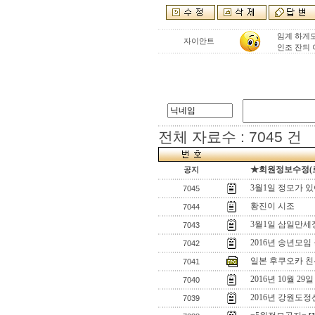
임계 하게
자이안트
인조 잔듸
전체 자료수 : 7045 건
★회원정보수정(로그
공지
3월1일 정모가 
7045
황진이 시조
7044
3월1일 삼일만세
7043
2016년 송년모임 
7042
일본 후쿠오카 
7041
2016년 10월 29
7040
2016년 강원도
7039