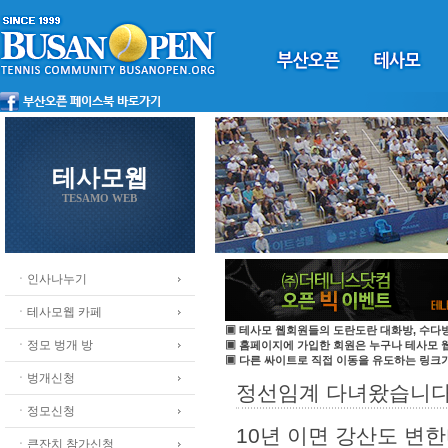
테사모웹
TESAMO WEB
ㆍ인사나누기
ㆍ테사모웹 카페
▣ 테사모 웹회원들의 도란도란 대화방, 수다방
ㆍ정모 벙개 방
▣ 홈페이지에 가입한 회원은 누구나 테사모
▣ 다른 싸이트로 직접 이동을 유도하는 링크가
ㆍ벙개신청
정선임계 다녀왔습니다
ㆍ정모신청
10년 이면 강산도 변
ㆍ큰잔치 참가신청