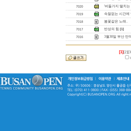
'버들가지 떨치는
7020
속절없는 시간에
7019
봄꽃같은 노래..
7018
반성의 힘
[1]
7017
3월30일 부산 만
7016
[1]
[2]
[3