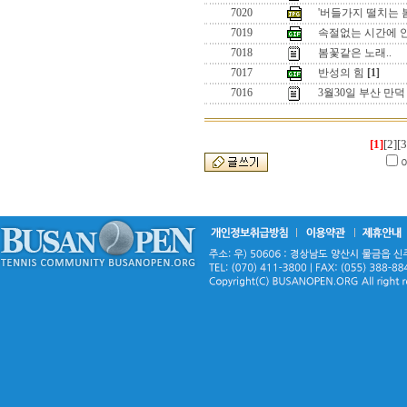
7020
'버들가지 떨치는 
7019
속절없는 시간에 
7018
봄꽃같은 노래..
7017
반성의 힘
[1]
7016
3월30일 부산 만
[1]
[2]
[3