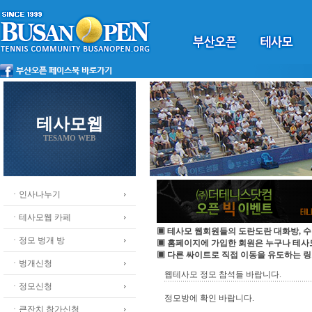
테사모웹
TESAMO WEB
ㆍ인사나누기
ㆍ테사모웹 카페
▣ 테사모 웹회원들의 도란도란 대화방, 수
ㆍ정모 벙개 방
▣ 홈페이지에 가입한 회원은 누구나 테
▣ 다른 싸이트로 직접 이동을 유도하는 링
ㆍ벙개신청
웹테사모 정모 참석들 바랍니다.
ㆍ정모신청
정모방에 확인 바랍니다.
ㆍ큰잔치 참가신청