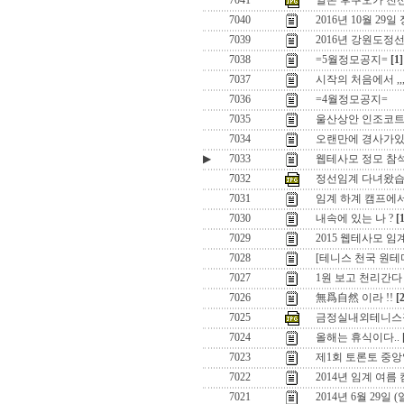
7041
일본 후쿠오카 친
7040
2016년 10월 29일
7039
2016년 강원도정
7038
=5월정모공지=
[1]
7037
시작의 처음에서 ,,
7036
=4월정모공지=
7035
울산상안 인조코
7034
오랜만에 경사가있어
▶
7033
웹테사모 정모 참
7032
정선임계 다녀왔습
7031
임계 하계 캠프에
7030
내속에 있는 나 ?
[
7029
2015 웹테사모 
7028
[테니스 천국 원
7027
1원 보고 천리간다 
7026
無爲自然 이라 !!
[
7025
금정실내외테니스
7024
올해는 휴식이다..
7023
제1회 토론토 중앙
7022
2014년 임계 여름
7021
2014년 6월 29일