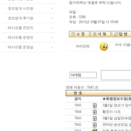
참가여부는 댓글로 부탁 드랍나더,
ㆍ정모벙개 사진방
파일 :
조회 : 3206
ㆍ정모벙개 후기방
작성 : 2015년 10월 07일 11:19:08
ㆍ테사모웹 큰잔치
ㆍ테사모웹 운영진
카수 이용
자이안트
ㆍ테사모웹 운영실
전체 자료수 : 7045 건
공지
★회원정보수정(로그인
7045
3월1일 정모가 있
7044
황진이 시조
7043
3월1일 삼일만세정
7042
2016년 송년모임 