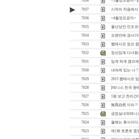
7038
=5월정모공지=
[
▶
7037
시작의 처음에서 ,
7036
=4월정모공지=
7035
울산상안 인조코
7034
오랜만에 경사가있
7033
웹테사모 정모 참
7032
정선임계 다녀왔
7031
임계 하계 캠프
7030
내속에 있는 나 ?
7029
2015 웹테사모
7028
[테니스 천국 원
7027
1원 보고 천리간다
7026
無爲自然 이라 !!
7025
금정실내외테니스
7024
올해는 휴식이다.
7023
제1회 토론토 중