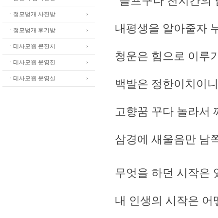
"슬프구나 천지간의 
ㆍ정모벙개 사진방
내평생을 알아줄자 누
ㆍ정모벙개 후기방
ㆍ테사모웹 큰잔치
청운은 힘으로 이루기
ㆍ테사모웹 운영진
ㆍ테사모웹 운영실
백발은 정한이치이니
고향꿈 꾸다 놀라서 
삼경에 새울음만 남쪽
무엇을 하던 시작은
내 인생의 시작은 어