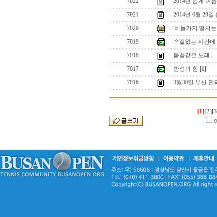
7022
2014년 임계 여
7021
2014년 6월 29
7020
'버들가지 떨치는
7019
속절없는 시간에
7018
봄꽃같은 노래..
7017
반성의 힘
[1]
7016
3월30일 부산 만
[1]
[2]
[3