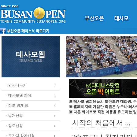
테사모웹
TESAMO WEB
ㆍ인사나누기
ㆍ테사모웹 카페
▣ 테사모 웹회원들의 도란도란 대화방, 수
ㆍ정모 벙개 방
▣ 홈페이지에 가입한 회원은 누구나 테
▣ 다른 싸이트로 직접 이동을 유도하는 링
ㆍ벙개신청
시작의 처음에서 ,,,
ㆍ정모신청
ㆍ큰잔치 참가신청