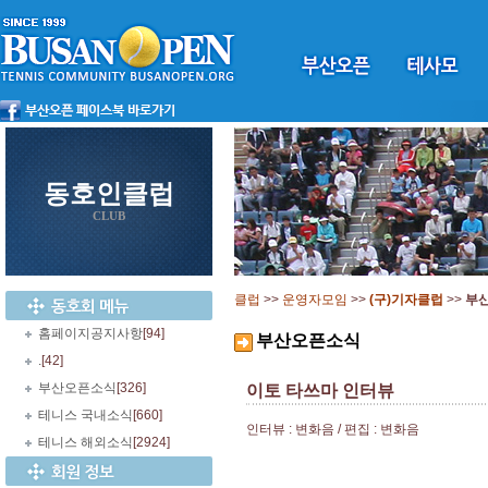
동호인클럽
CLUB
클럽
>>
운영자모임
>>
(구)기자클럽
>>
부
홈페이지공지사항
[94]
부산오픈소식
.
[42]
부산오픈소식
[326]
이토 타쓰마 인터뷰
테니스 국내소식
[660]
인터뷰 : 변화음 / 편집 : 변화음
테니스 해외소식
[2924]