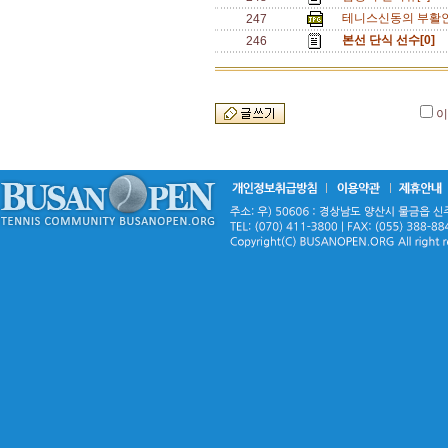
테니스신동의 부활인가
247
본선 단식 선수[0]
246