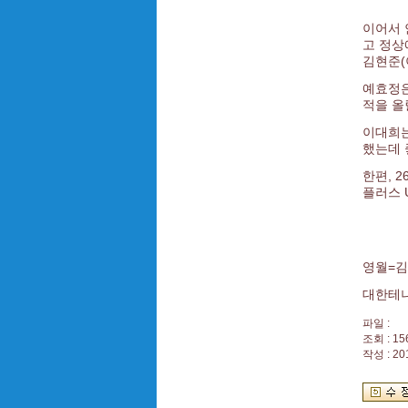
이어서 
고 정상
김현준(
예효정은
적을 올
이대희는
했는데 
한편, 2
플러스 U
영월=김
대한테
파일 :
조회 : 15
작성 : 20