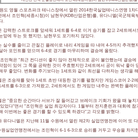
강원도 영월 스포츠파크 테니스장에서 열린 2014한국실업테니스연맹 1
에서 조민혁(세종시청)이 남현우(KDB산업은행)를, 유다니엘(국군체육
다.
 강력한 스트로크를 앞세워 1세트를 6-4로 이겨 승기를 잡고 2세트에서
눈앞에 두는 듯 했지만, 남현우도 포기하지 않았다.
 실수를 줄이고 끈질긴 플레이로 내리 4게임을 따 내며 4-5까지 추격했
달아 포인트를 얻으며 6-4로 경기를 마무리하며 결승에 올랐다.
 조민혁은 "최근 컨디션이 좋지 않아 전체적으로 공이 불안했는데 결승에 
약점이 있어 그 쪽을 공략한 것이 주효했지만 2세트에서 공이 워낙 좋아
매우 좋았다. 변화를 주기보다는 1세트와 같이 최선을 다하자는 생각을 해
은 조숭재를 맞아 1세트 초반 대등한 경기를 펼쳤지만 게임스코어 2-2
1세트를 6-3으로 가져왔고, 2세트에서도 한 게임만 내주는 완벽한 플레이
은 "중요한 순간마다 서브가 잘 들어갔고 브레이크 기회가 왔을 때 놓치
 있었다"면서 "조민혁은 실업 최강자이다. 1월부터 전지훈련과 대회에 
해 이번에는 좋은 경기를 할 수 있도록 하겠다"고 각오를 밝혔다.
 유다니엘은 지난해 11월 수원에서 열린 제2차 실업연맹전에 이어 또 다
수원실업연맹전에서는 조민혁이 6-1 6-3으로 승리를 거두고 우승을 차지한