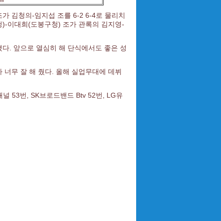
김청의-임지섭 조를 6-2 6-4로 물리치
)-이대희(도봉구청) 조가 관록의 김지영-
다. 앞으로 열심히 해 단식에서도 좋은 성
너무 잘 해 줬다. 올해 실업무대에 데뷔
널 53번, SK브로드밴드 Btv 52번, LG유