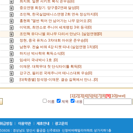
최지희. 일본 서키트 복식 준우승[0]
중요연맹 회장기. 양구중2연패 달성[0]
조민혁, 한국실업테니스연맹 2회 연속 정상차지[0]
홍현휘 "열번 찍어 안 넘어가는 나무 없어요.[0]
이덕희, 최연소로 주니어 세계랭킹 3위 등극[0]
조민혁 유다니엘 외나무 다리서 만났다. [실업연맹][0]
정현, 중국 퓨처스 3차대회 아쉬운 준우승[0]
남현우. 전술 바꿔 4강 티켓 따내 (실업연맹 1차)[0]
하지선 박사학위 획득소식[0]
임새미 국내박사 1호 .[0]
이재문. 대학무대 첫 단식타이틀 획득[0]
강구건, 필리핀 국제주니어 테니스대회 우승[0]
[대학종별] 정석영-이재문. 결승 길목에서 만나...[0]
[1]
[2]
[3]
[4]
[5]
[6]
[7]
[8]
[9]
[10]
[next]
이름
제목
내용