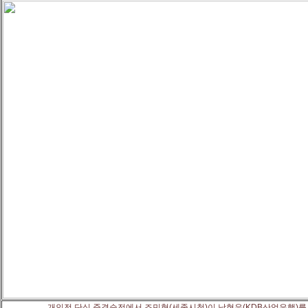
개인전 단식 준결승전에서 조민혁(세종시청)이 남현우(KDB산업은행)를