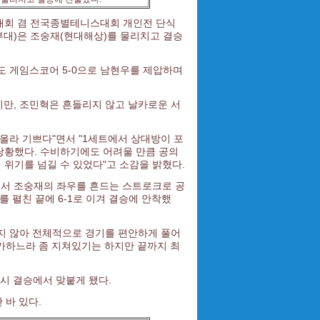
차대회 겸 전국종별테니스대회 개인전 단식
부대)은 조숭재(현대해상)를 물리치고 결승
도 게임스코어 5-0으로 남현우를 제압하며
지만, 조민혁은 흔들리지 않고 날카로운 서
올라 기쁘다"면서 "1세트에서 상대방이 포
 당황했다. 수비하기에도 어려울 만큼 공의
 위기를 넘길 수 있었다"고 소감을 밝혔다.
에서 조숭재의 좌우를 흔드는 스트로크로 공
를 펼친 끝에 6-1로 이겨 결승에 안착했
지 않아 전체적으로 경기를 편안하게 풀어
참가하느라 좀 지쳐있기는 하지만 끝까지 최
시 결승에서 맞붙게 됐다.
 바 있다.