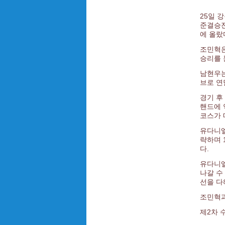
25일 
준결승전
에 올랐
조민혁은
승리를 
남현우는
브로 연
경기 후
핸드에 
코스가 
유다니엘
략하며 
다.
유다니엘
나갈 수
선을 다
조민혁과
제2차 