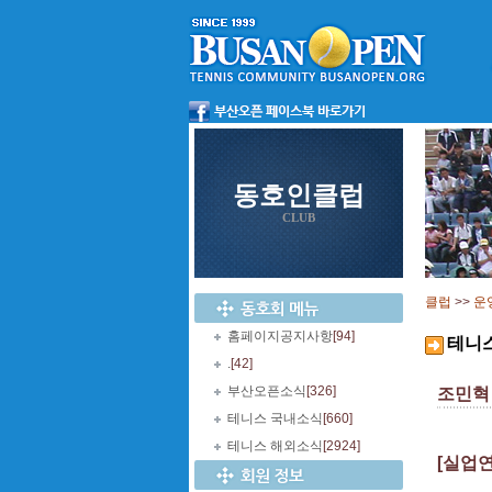
동호인클럽
CLUB
클럽
>>
운
홈페이지공지사항
[94]
테니
.
[42]
부산오픈소식
[326]
조민혁
테니스 국내소식
[660]
테니스 해외소식
[2924]
[실업연