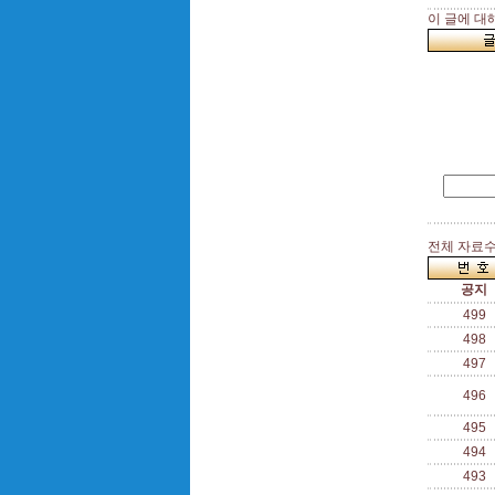
이 글에 대
전체 자료수 
공지
499
498
497
496
495
494
493