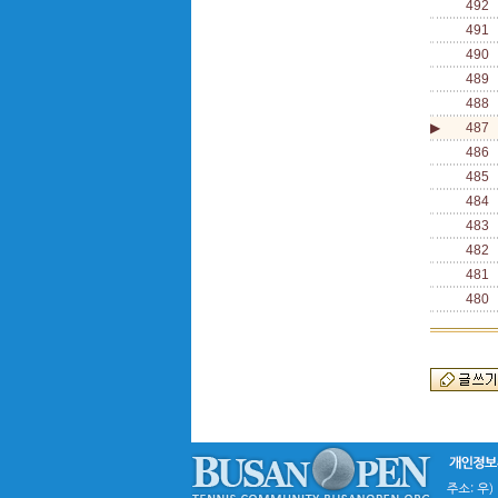
492
491
490
489
488
▶
487
486
485
484
483
482
481
480