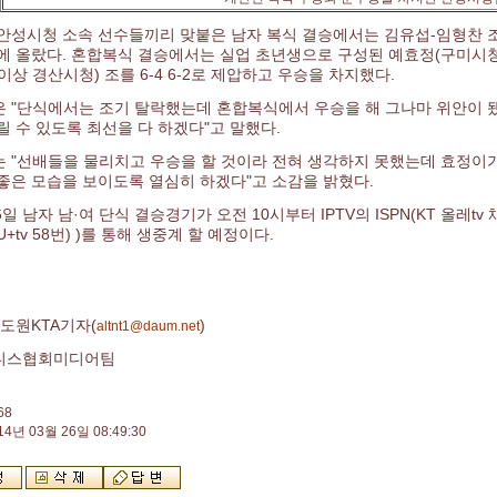
안성시청 소속 선수들끼리 맞붙은 남자 복식 결승에서는 김유섭-임형찬 조가 
에 올랐다. 혼합복식 결승에서는 실업 초년생으로 구성된 예효정(구미시청
이상 경산시청) 조를 6-4 6-2로 제압하고 우승을 차지했다.
 "단식에서는 조기 탈락했는데 혼합복식에서 우승을 해 그나마 위안이 됐
릴 수 있도록 최선을 다 하겠다"고 말했다.
 "선배들을 물리치고 우승을 할 것이라 전혀 생각하지 못했는데 효정이가 
좋은 모습을 보이도록 열심히 하겠다"고 소감을 밝혔다.
6일 남자 남·여 단식 결승경기가 오전 10시부터 IPTV의 ISPN(KT 올레tv 채
+tv 58번) )를 통해 생중계 할 예정이다.
도원KTA기자(
)
altnt1@daum.net
니스협회미디어팀
68
14년 03월 26일 08:49:30