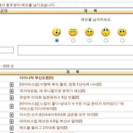
해서 총
0
분이 메모를 남기셨습니다.
메모를 남겨주세요.
: 659 건
다이나믹 부산오픈[0]
[데이비스컵] 이형택 복식 출전, 정현 1단식에 나서[0]
국가대표팀, 새 유니폼으로 분위기 쇄신[0]
유망주 이덕희 일본퓨처스 8강 진출[0]
[데이비스컵] 느낌이 좋다-상대가 누구든 이길 준비가 되어있다.”-데
이비스컵 미디어데이[0]
아시안 선수권(14세이하)대회 금은동 모두 차지[0]
데이비스컵 예선전 4-6일 부산서 열려[0]
레드볼 월리그 2차대회 열려[0]