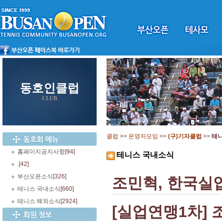
동호인클럽
CLUB
클럽
>>
운영자모임
>>
(구)기자클럽
>>
테
홈페이지공지사항
[94]
테니스 국내소식
.
[42]
부산오픈소식
[326]
조민혁, 한국실
테니스 국내소식
[660]
테니스 해외소식
[2924]
[실업연맹1차]