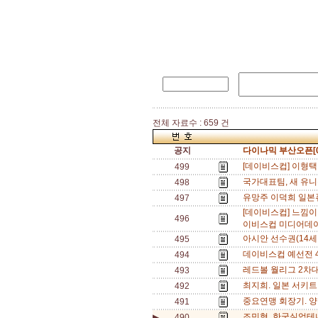
전체 자료수 : 659 건
공지
다이나믹 부산오픈[0
[데이비스컵] 이형택 
499
국가대표팀, 새 유니
498
유망주 이덕희 일본퓨
497
[데이비스컵] 느낌이
496
이비스컵 미디어데이
아시안 선수권(14세
495
데이비스컵 예선전 4
494
레드볼 월리그 2차대
493
최지희. 일본 서키트
492
중요연맹 회장기. 양
491
조민혁, 한국실업테니
▶
490