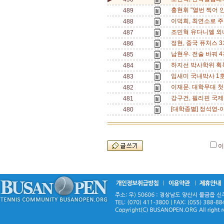
홍현휘 "열번 찍어 
489
이덕희, 최연소로 주
488
조민혁 유다니엘 외나
487
정현, 중국 퓨처스 
486
남현우. 전술 바꿔 4
485
하지선 박사학위 획
484
임새미 국내박사 1호 
483
이재문. 대학무대 첫
482
강구건, 필리핀 국제
481
[대학종별] 정석영-이
480