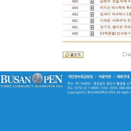
남현우. 전술 바꿔 4
485
하지선 박사학위 획
484
임새미 국내박사 1호 
483
이재문. 대학무대 첫
482
강구건, 필리핀 국제
481
[대학종별] 정석영-이
480