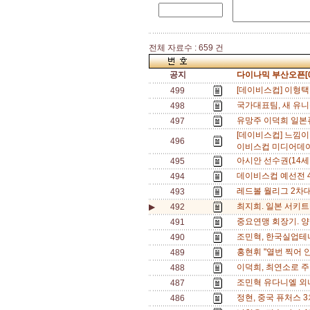
전체 자료수 : 659 건
공지
다이나믹 부산오픈[0
[데이비스컵] 이형택 
499
국가대표팀, 새 유니
498
유망주 이덕희 일본퓨
497
[데이비스컵] 느낌이
496
이비스컵 미디어데이
아시안 선수권(14세
495
데이비스컵 예선전 4
494
레드볼 월리그 2차대
493
최지희. 일본 서키트 
▶
492
중요연맹 회장기. 양
491
조민혁, 한국실업테니
490
홍현휘 "열번 찍어 
489
이덕희, 최연소로 주
488
조민혁 유다니엘 외나
487
정현, 중국 퓨처스 
486