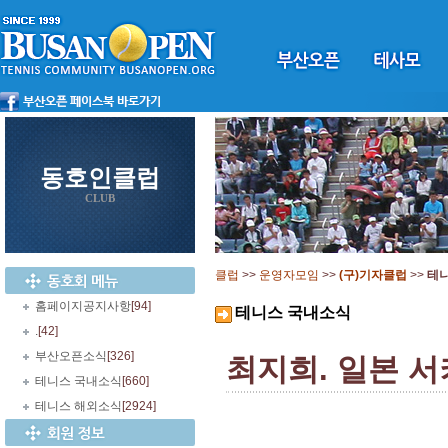
동호인클럽
CLUB
클럽
>>
운영자모임
>>
(구)기자클럽
>>
테
홈페이지공지사항
[94]
테니스 국내소식
.
[42]
부산오픈소식
[326]
최지희. 일본 
테니스 국내소식
[660]
테니스 해외소식
[2924]