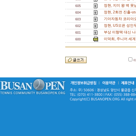
정현, 지미 왕 벽 못
605
정현, 2회전 진출-u
604
기아자동차 코리아오픈
603
정현, US오픈 성인
602
부상 이형택 대신 나
601
이덕희, 주니어 세계
600