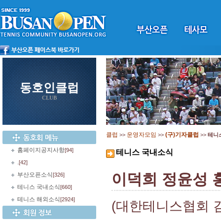
동호인클럽
CLUB
클럽
운영자모임
(구)기자클럽
>>
>>
>>
테니
홈페이지공지사항
[94]
테니스 국내소식
.
[42]
이덕희 정윤성 
부산오픈소식
[326]
테니스 국내소식
[660]
테니스 해외소식
[2924]
(대한테니스협회 