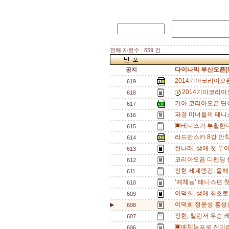
전체 자료수 : 659 건
다이나믹 부산오픈[0
공지
2014기아코리아오픈
619
2014기아코리아
618
기아 코리아오픈 단식
617
파경 미녀들의 테니스
616
▣테니스가 부활한다 
615
라드반스카 8강 안착
614
한나래, 생애 첫 투
613
코리아오픈 디펜딩 챔
612
정현 세계랭킹, 올해 
611
‘예체능’ 테니스편 첫
610
이덕희, 생애 최초로
609
이덕희 정윤성 홍성찬
▶
608
정현, 챌린저 우승 쾌
607
▣예체능프로 전미라
606