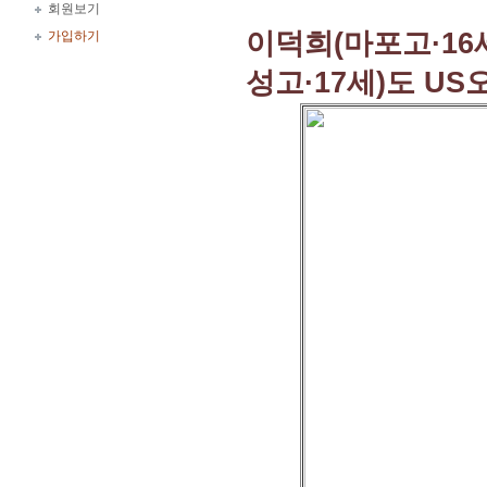
회원보기
이덕희(마포고·16
가입하기
성고·17세)도 U