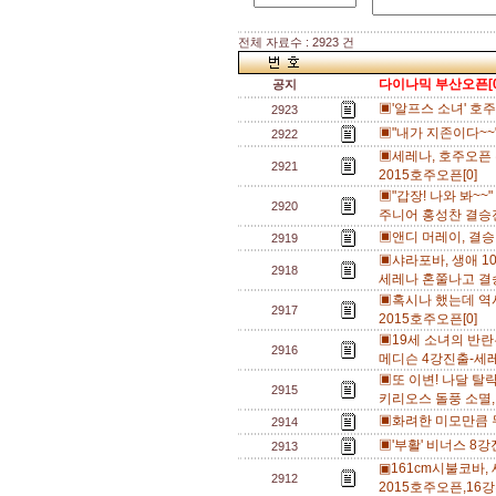
전체 자료수 : 2923 건
다이나믹 부산오픈[0
공지
▣'알프스 소녀' 호
2923
▣"내가 지존이다~~"
2922
▣세레나, 호주오픈 
2921
2015호주오픈[0]
▣"갑장! 나와 봐~~
2920
주니어 홍성찬 결승진
▣앤디 머레이, 결승 
2919
▣샤라포바, 생애 1
2918
세레나 혼쭐나고 결승
▣혹시나 했는데 역
2917
2015호주오픈[0]
▣19세 소녀의 반란
2916
메디슨 4강진출-세레
▣또 이변! 나달 탈락
2915
키리오스 돌풍 소멸,
▣화려한 미모만큼 무
2914
▣'부활' 비너스 8강
2913
▣161cm시불코바,
2912
2015호주오픈,16강