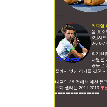
------
라파엘 
을 호소
3번시드
3-6 6
위경련을
나달은 
중들은 
끝까지 멋진 경기를 펼친 
나달의 3회전에서 예선 
두디 셀라는 2011,2013
부
=================