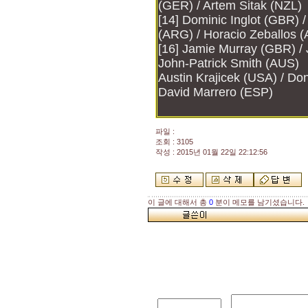
(GER) / Artem Sitak (NZL)
[14] Dominic Inglot (GBR)
(ARG) / Horacio Zeballos 
[16] Jamie Murray (GBR) /
John-Patrick Smith (AUS)
Austin Krajicek (USA) / D
David Marrero (ESP)
파일 :
조회 : 3105
작성 : 2015년 01월 22일 22:12:56
이 글에 대해서 총
0
분이 메모를 남기셨습니다.