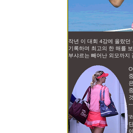
작년 이 대회 4강에 올랐던
기록하며 최고의 한 해를 보
부샤르는 빼어난 외모까지 
O
중
은
중
것
--
'
단
아