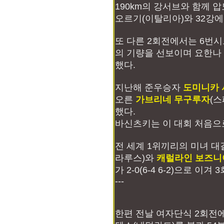
190km의 강서브와 함께 
오르기(이탈리아)와 32강에
또 다른 2회전에서는 6번시
의 기량을 선보이며 요한나 라
했다.
지난해 준우승자
도미니카
오른
가브리네 무구루자
(스
했다.
바신츠키는 이 대회 처음으
전 세계 1위끼리의 미녀 
라루스)와
캐럴라인 보즈니
가 2-0(6-4 6-2)으로 이겨
---
한편 전날 여자단식 2회전