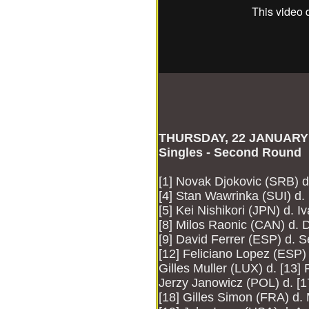
THURSDAY, 22 JANUARY
Singles - Second Round
[1] Novak Djokovic (SRB) 
[4] Stan Wawrinka (SUI) d.
[5] Kei Nishikori (JPN) d. 
[8] Milos Raonic (CAN) d.
[9] David Ferrer (ESP) d. 
[12] Feliciano Lopez (ESP)
Gilles Muller (LUX) d. [13]
Jerzy Janowicz (POL) d. [1
[18] Gilles Simon (FRA) d.