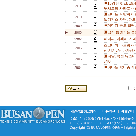
▣16강전 첫날/ 19
2911
부샤르와 사라포바 8
▣크비토바 탈락 이변
2910
윌리암스 자매, 라드
▣페더러 중도 탈락, 
2909
▣남자 톱랭커들 순항,
▶
2908
페더러, 머레이, 사
2907
조코비치 바브링카 
2906
전 세계1위 아자렌카
▣나달, 복병 유즈니
2905
픈[0]
▣이바노비치 충격 탈
2904