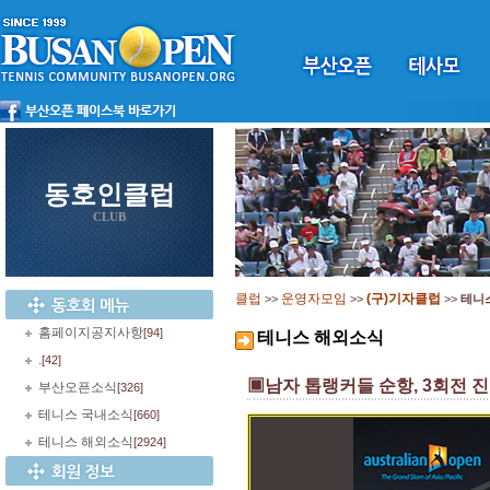
동호인클럽
CLUB
클럽
운영자모임
(구)기자클럽
>>
>>
>>
테니
홈페이지공지사항
[94]
테니스 해외소식
.
[42]
▣남자 톱랭커들 순항, 3회전 진
부산오픈소식
[326]
테니스 국내소식
[660]
테니스 해외소식
[2924]