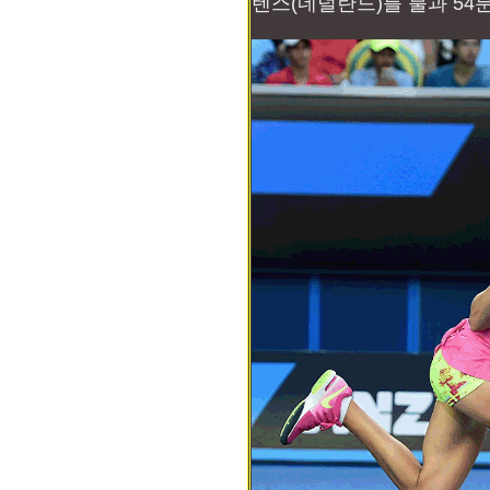
텐스(네덜란드)를 불과 54분