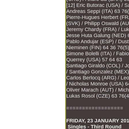
[12] Eric Butorac (USA) / S
Andreas Seppi (ITA) 63 76(
Pierre-Hugues Herbert (FRA
(SVK) / Philipp Oswald (AU
Jeremy Chardy (FRA) / Luka
Jesse Huta Galung (NED) 
Pablo Andujar (ESP) / Dust
Nieminen (FIN) 64 36 76(5
Simone Bolelli (ITA) / Fab
Querrey (USA) 57 64 63
Santiago Giraldo (COL) / 
/ Santiago Gonzalez (MEX)
Carlos Berlocq (ARG) / L
/ Nicholas Monroe (USA) 6
Oliver Marach (AUT) / Mic
Lukas Rosol (CZE) 63 76(4
==================
FRIDAY, 23 JANUARY 20
S
ingles - Third Round