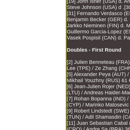
[19] John Isner (USA) d. A
Steve Johnson (USA) d .[3
[31] Fernando Verdasco (E
Benjamin Becker (GER) d. 
Jarkko Nieminen (FIN) d. 
Guillermo Garcia-Lopez (E
Vasek Pospisil (CAN) d. Pa
Doubles - First Round
[2] Julien Benneteau (FRA
Lee (TPE) / Ze Zhang (CH
[5] Alexander Peya (AUT) /
Mikhail Youzhny (RUS) 61 
[6] Jean-Julien Rojer (NED
(LTU) / Andreas Haider-Ma
[7] Rohan Bopanna (IND) /
(CYP) / Marinko Matosevic
[9] Robert Lindstedt (SWE)
(TUN) / Adil Shamasdin (C
[11] Juan Sebastian Cabal 
(CRO) / Andre Sa (BRA) 36