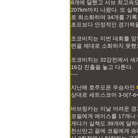
8개에 달했고 서브 최고속
207km까지 나왔다. 또 실책
로 최소화하며 34개를 기
초프보다 안정적인 경기력을
조코비치는 이번 대회를 앞
련을 제대로 소화하지 못했으
조코비치는 32강전에서 세계
16강 진출을 놓고 다툰다.
----
지난해 호주오픈 우승자인
상대로 세트스코어 3-0(7-6<4
바브링카는 이날 어려운 경
코필에게 에이스를 17개나 
게다가 실책도 39개에 달하
천신만고 끝에 코필에게 승