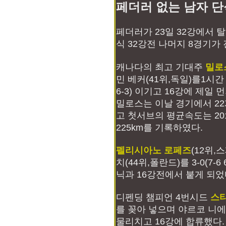
페더러 없는 남자 단
페더러가 23일 32강에서 
식 32강전 나머지 8경기가 
캐나다의 최고 기대주
밀로
민 베커(41위,독일)를1시간 41
6-3) 이기고 16강에 제일 
밀로스는 이날 경기에서 2
고 첫서브의 평균속도는 20
225km를 기록하였다.
펠리시아노 로페즈
(12위,
치(44위,폴란드)를 3-0(7-6
닉과 16강전에서 붙게 되었
디펜딩 챔피언 4번시드
스
를 꽂아 넣으며 야르코 니에미넨
물리치고 16강에 합류했다.