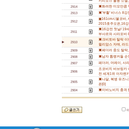
키리오스 돌풍 소멸,
▣화려한 미모만큼 무
2914
▣'부활' 비너스 8강
2913
▣161cm시불코바,
2912
2015호주오픈,16강
▣16강전 첫날/ 19
2911
부샤르와 사라포바 8
▣크비토바 탈락 이변
▶
2910
윌리암스 자매, 라드
▣페더러 중도 탈락, 
2909
▣남자 톱랭커들 순항
2908
페더러, 머레이, 사
2907
조코비치 바브링카 
2906
전 세계1위 아자렌카
▣나달, 복병 유즈니
2905
픈[0]
▣이바노비치 충격 탈
2904