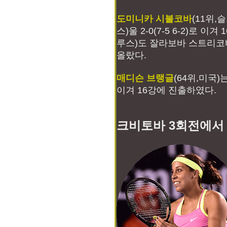
도미니카 시불코바
(11위,
스)울 2-0(7-5 6-2)로 
루스)도 잘라보바 스트리코바(2
올랐다.
매디슨 브랭글
(64위,미국)
이겨 16강에 진출하였다.
크비토바 3회전에서 