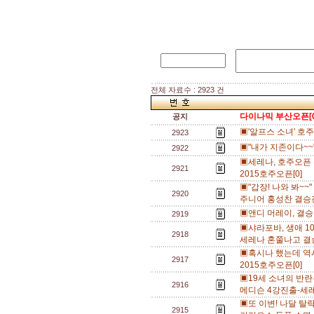
전체 자료수 : 2923 건
다이나믹 부산오픈[0
공지
▣'알프스 소녀' 호
2923
▣"내가 지존이다~~"
2922
▣세레나, 호주오픈 
2921
2015호주오픈[0]
▣"갑장! 나와 봐~~
2920
주니어 홍성찬 결승진
▣앤디 머레이, 결승 
2919
▣샤라포바, 생애 1
2918
세레나 혼쭐나고 결승
▣혹시나 했는데 역
2917
2015호주오픈[0]
▣19세 소녀의 반란
2916
메디슨 4강진출-세레
▣또 이변! 나달 탈락
2915