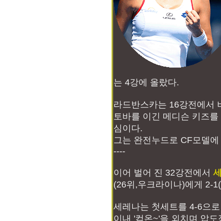
는 4강에 올랐다.
라드반스카는 16강전에서 
토바를 이긴 메디슨 키즈를 
심이다.
그는 완전누드로 CF모델에
----
이어 벌어 진 32강전에서
(26위,우크라이나)에게 2-1(
세레나는 첫세트를 4-6으
이내 '컴온~'을 외치며 압