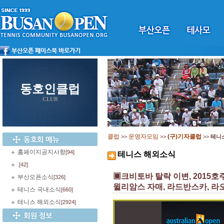
동호인클럽
CLUB
클럽
운영자모임
(구)기자클럽
>>
>>
>>
테니
홈페이지공지사항
[94]
테니스 해외소식
.
[42]
▣크비토바 탈락 이변, 2015
부산오픈소식
[326]
윌리암스 자매, 라드반스카, 라
테니스 국내소식
[660]
테니스 해외소식
[2924]