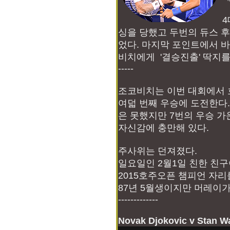
4
싱을 당했고 두번의 듀스 
었다. 마지막 포인트에서 
비치에게 '결승진출' 딱지를
-----
조코비치는 이번 대회에서 
여덟 번째 우승에 도전한다
은 못했지만 7번의 우승 가운데
자신감에 충만해 있다.
주사위는 던져졌다.
일요일인 2월1일 친한 친
2015호주오픈 챔피언 자리
87년 5월생이지만 머레이가
-------------
Novak Djokovic v Stan Wa