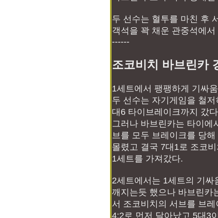
두 선수는 혈투를 마친 후 
객석을 꽉 채운 관중석에서 
------
조코비치 바브린카 
1세트에서 팽팽하게 기싸움
두 선수는 자기게임을 철저히
대6 타이브레이크까지 갔다
그러나 바브린카는 타이에
브를 모두 브레이크를 당해 
몰렸고 결국 7대1로 조코
1세트를 가져갔다.
2세트에서는 1세트의 기싸
깨지는듯 했으나 바브린카는
서 조코비치의 서브를 브
4:2로 먼저 달아났고 5대3