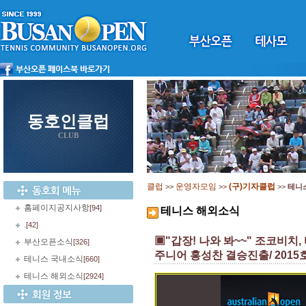
동호인클럽
CLUB
클럽
운영자모임
(구)기자클럽
>>
>>
>>
테니
홈페이지공지사항
[94]
테니스 해외소식
.
[42]
▣"갑장! 나와 봐~~" 조코비치
부산오픈소식
[326]
주니어 홍성찬 결승진출/ 201
테니스 국내소식
[660]
테니스 해외소식
[2924]