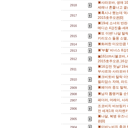
▣샤라포바, 생애 1
2918
세레나 혼쭐나고 결승
▣혹시나 했는데 역
2917
2015호주오픈[0]
▣19세 소녀의 반란
2916
메디슨 4강진출-세레
▣또 이변! 나달 탈락
2915
키리오스 돌풍 소멸,
▣화려한 미모만큼 무
2914
▣'부활' 비너스 8강
2913
▣161cm시불코바,
2912
2015호주오픈,16강
▣16강전 첫날/ 19
2911
부샤르와 사라포바 8
▣크비토바 탈락 이변
2910
윌리암스 자매, 라드
▣페더러 중도 탈락, 
2909
▣남자 톱랭커들 순항
2908
페더러, 머레이, 사
2907
조코비치 바브링카 
2906
전 세계1위 아자렌카
▣나달, 복병 유즈니
2905
픈[0]
▣이바노비치 충격 탈
2904