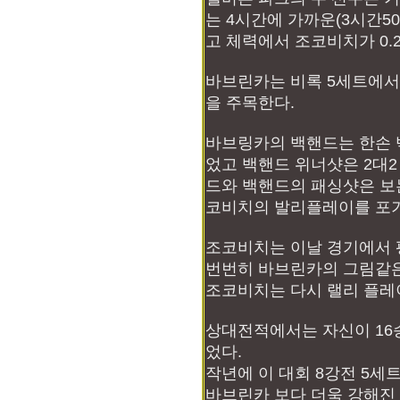
는 4시간에 가까운(3시간5
고 체력에서 조코비치가 0.
바브린카는 비록 5세트에서 
을 주목한다.
바브링카의 백핸드는 한손 
었고 백핸드 위너샷은 2대2
드와 백핸드의 패싱샷은 보
코비치의 발리플레이를 포
조코비치는 이날 경기에서 
번번히 바브린카의 그림같은
조코비치는 다시 랠리 플레
상대전적에서는 자신이 16
었다.
작년에 이 대회 8강전 5세
바브린카 보다 더욱 강해진