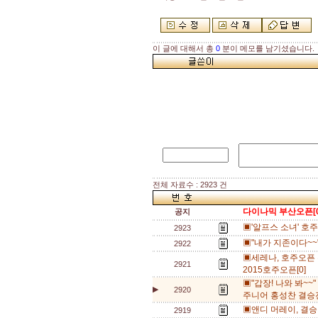
이 글에 대해서 총
0
분이 메모를 남기셨습니다.
전체 자료수 : 2923 건
다이나믹 부산오픈[0
공지
▣'알프스 소녀' 호
2923
▣"내가 지존이다~~"
2922
▣세레나, 호주오픈 
2921
2015호주오픈[0]
▣"갑장! 나와 봐~~
▶
2920
주니어 홍성찬 결승진
▣앤디 머레이, 결승 
2919