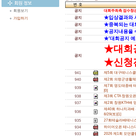
회원보기
공지
대회주최측 접수창관
★입상결과와 
공지
가입하기
★중복되는 대
공지
★공지내용을 
공지
★'대회공지 예
공지
★대회
공지
★신청전
제5회 대구테니스클
941
제2회 의령군생활체
940
제7회 영도태종배 테
939
[0]
제3회 CTA 창원오
938
제2회 창원KTH배 
937
제40회 하나치과배
936
8/29(토)[1]
27회테슬라배테니스
935
하이어오픈 테니스대회
934
2026 제1회 모던
933