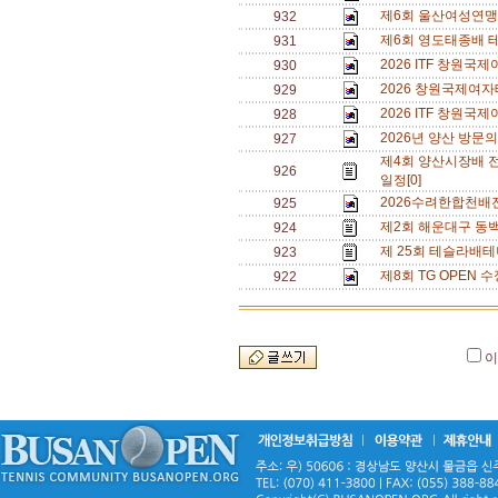
제6회 울산여성연맹 
932
제6회 영도태종배 
931
2026 ITF 창원
930
2026 창원국제여자
929
2026 ITF 창원
928
2026년 양산 방문의
927
제4회 양산시장배 
926
일정[0]
2026수려한합천배
925
제2회 해운대구 동백
924
제 25회 테슬라배테
923
제8회 TG OPEN 수
922