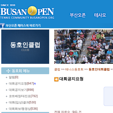
동호인클럽
CLUB
클럽
>>
테니스동호회
>>
동호인대회클럽
>
알림
[0]
대회공지요청
대회공지요청
[947]
대회공지보기
[898]
코트배정/대진표
[792]
대회(입상)결과
[530]
대회화보/동영상
[536]
전체 자료수 : 941 건