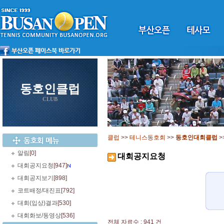
동호인클럽
CLUB
클럽
>>
테니스동호회
>>
동호인대회클럽
>
알림
[0]
대회공지요청
대회공지요청
[947]
대회공지보기
[898]
코트배정/대진표
[792]
대회(입상)결과
[530]
대회화보/동영상
[536]
전체 자료수 : 941 건