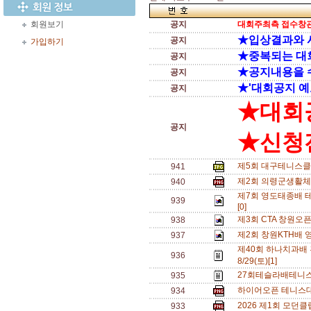
회원보기
공지
대회주최측 접수창관
★입상결과와 
공지
가입하기
★중복되는 대
공지
★공지내용을 
공지
★'대회공지 예
공지
★대회
공지
★신청전
제5회 대구테니스클
941
제2회 의령군생활체
940
제7회 영도태종배 테
939
[0]
제3회 CTA 창원오
938
제2회 창원KTH배 
937
제40회 하나치과배
936
8/29(토)[1]
27회테슬라배테니스
935
하이어오픈 테니스대회
934
2026 제1회 모던
933