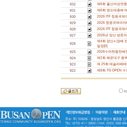
제6회 울산여성연맹 
932
제6회 영도태종배 
931
2026 ITF 창원
930
2026 창원국제여자
929
2026 ITF 창원
928
2026년 양산 방문의
927
제4회 양산시장배 
926
일정[0]
2026수려한합천배
925
제2회 해운대구 동백
924
제 25회 테슬라배테
923
제8회 TG OPEN 수
922