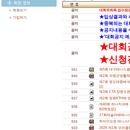
회원보기
공지
대회주최측 접수창관
★입상결과와 
공지
가입하기
★중복되는 대
공지
★공지내용을 
공지
★'대회공지 예
공지
★대회
공지
★신청전
제5회 대구테니스클
941
제2회 의령군생활체
940
제7회 영도태종배 테
939
[1]
제3회 CTA 창원오
938
제2회 창원KTH배 
937
제40회 하나치과배
936
8/29(토)[1]
27회테슬라배테니스
935
하이어오픈 테니스대회
934
2026 제1회 모던
933