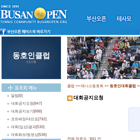
동호인클럽
CLUB
클럽
>>
테니스동호회
>>
동호인대회클럽
>
알림
[0]
대회공지요청
대회공지요청
[947]
대회공지보기
[898]
코트배정/대진표
[792]
대회(입상)결과
[530]
대회화보/동영상
[536]
전체 자료수 : 941 건