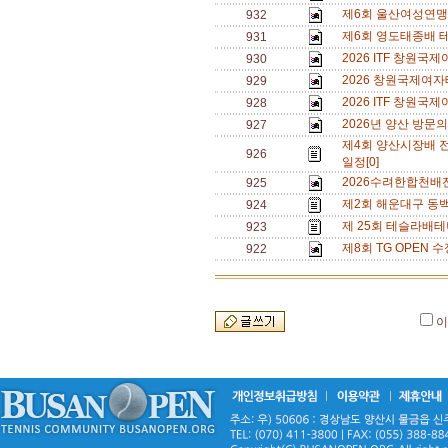
제6회 울산여성연맹 
932
제6회 영도태종배 
931
2026 ITF 창원
930
2026 창원국제여자
929
2026 ITF 창원
928
2026년 양산 방문의
927
제4회 양산시장배 
926
일정[0]
2026수려한합천배
925
제2회 해운대구 동백
924
제 25회 테슬라배테
923
제8회 TG OPEN 수
922