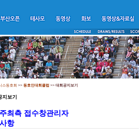
니스동호회
>>
동호인대회클럽
>>
대회공지보기
공지보기
주최측 접수창관리자
사항