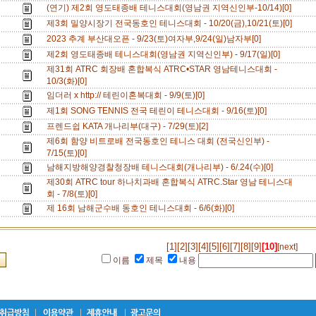
(연기) 제2회 영도태종배 테니스대회(영남권 지역신인부-10/14)[0]
제3회 밀양시장기 전국동호인 테니스대회 - 10/20(금),10/21(토)[0]
2023 추계 부산대오픈 - 9/23(토)여자부,9/24(일)남자부[0]
제2회 영도태종배 테니스대회(영남권 지역신인부) - 9/17(일)[0]
제31회 ATRC 회장배 혼합복식 ATRC•STAR 영남테니스대회 -
10/3(화)[0]
임더러 x http:// 테린이혼복대회 - 9/9(토)[0]
제1회 SONG TENNIS 전국 테린이 테니스대회 - 9/16(토)[0]
프렌드쉽 KATA 개나리부(대구) - 7/29(토)[2]
제6회 함양 비트로배 전국동호인 테니스 대회 (전국신인부) -
7/15(토)[0]
남해지방해양경찰청장배 테니스대회(개나리부) - 6/.24(수)[0]
제30회 ATRC tour 하나치과배 혼합복식 ATRC.Star 영남 테니스대
회 - 7/8(토)[0]
제 16회 남해군수배 동호인 테니스대회 - 6/6(화)[0]
[1]
[2]
[3]
[4]
[5]
[6]
[7]
[8]
[9]
[10]
[next]
이름
제목
내용