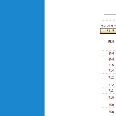
전체 자료수 
공지
공지
공지
715
714
713
712
711
710
709
708