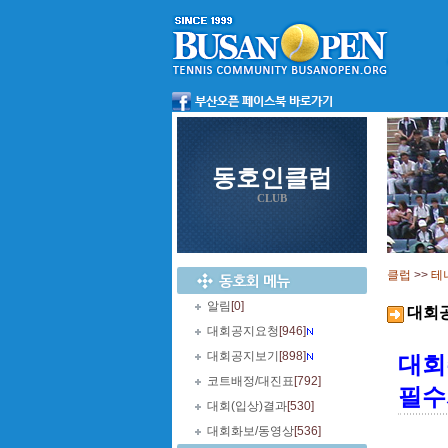
동호인클럽
CLUB
클럽
>>
테
알림
[0]
대회
대회공지요청
[946]
대회공지보기
[898]
대회
코트배정/대진표
[792]
필수
대회(입상)결과
[530]
대회화보/동영상
[536]