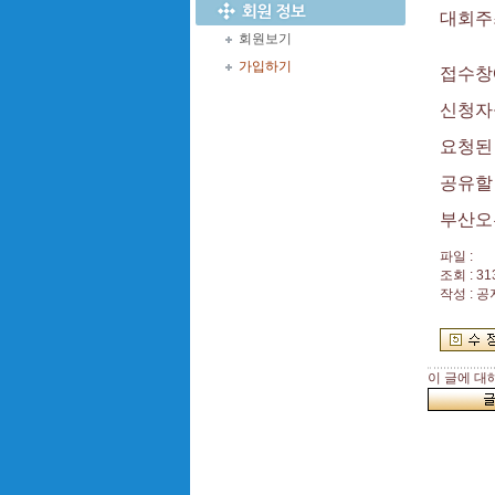
대회주
회원보기
가입하기
접수창
신청자
요청된
공유할
부산오
파일 :
조회 : 31
작성 : 
이 글에 대