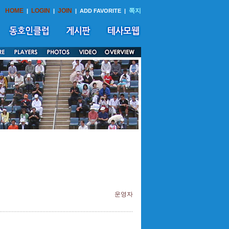
HOME
LOGIN
JOIN
쪽지
|
|
|
ADD FAVORITE
|
운영자