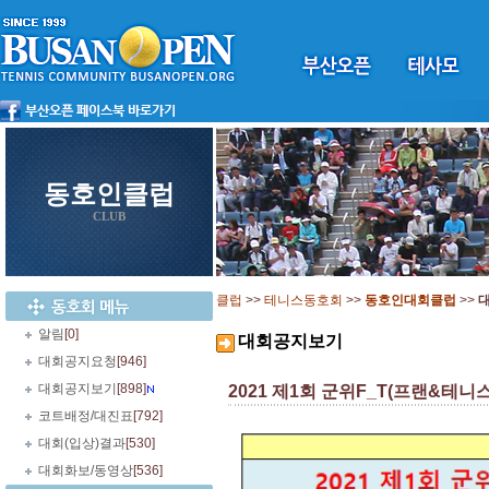
동호인클럽
CLUB
클럽
>>
테니스동호회
>>
동호인대회클럽
>>
알림
[0]
대회공지보기
대회공지요청
[946]
대회공지보기
[898]
2021 제1회 군위F_T(프랜&테니스
코트배정/대진표
[792]
대회(입상)결과
[530]
대회화보/동영상
[536]