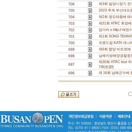
제3회 밀양시장기 전국동호
706
2023 추계 부산대오픈 
705
제2회 영도태종배 테니스
704
제31회 ATRC 회장배 
703
임더러 x http:// 테린
702
제1회 SONG TENNI
701
프렌드쉽 KATA 개나리부
700
제6회 함양 비트로배 전
699
남해지방해양경찰청장배 
698
제30회 ATRC tour
697
7/8(토)[0]
제 16회 남해군수배 동
696