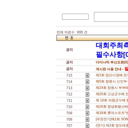
전체 자료수 : 895 건
대회주최측
공지
필수사항[0
공지
다이나믹 부산오픈[0
필
공지
게시판 사용 안내 -
제1회 양산시장배 전국 동
715
제5회 창원시 신인부 테
714
제24회 창원시 부부테
713
제20회 고성군수배 전국테
712
제 10회 의령군수배 동
711
제20회 창녕화왕산배 전
710
제18회 롯데스포츠*반딧불
709
[우천연기]제1회 SONG
708
(연기) 제2회 영도태
707