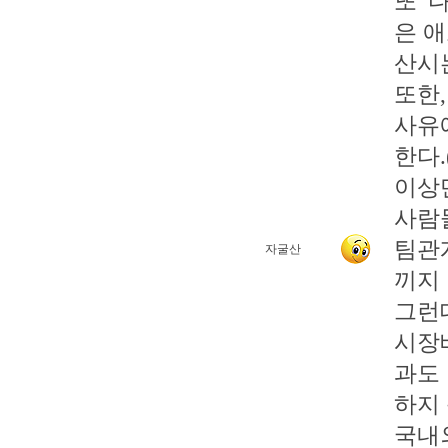
또 
은 
산시
또한
사유
한다.
이상
사람
팀관
자굴산
끼지 
그런데
시장
과도
하지 
국내