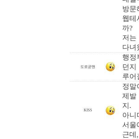
방문
웹테
까?
저는
다녀
행정
던지
도로굳맨
루어
정말
제발
지.
KISS
아니
서울
근데