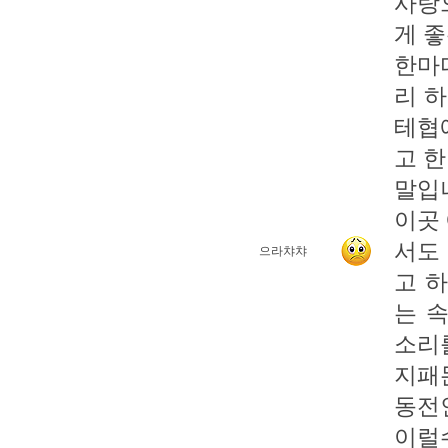
사랑으
게 좋은
한마디
리 하
테협
고 
말입
이곳
서도
으라챠챠
고 하
는 
소리를
지패
동전
이럴