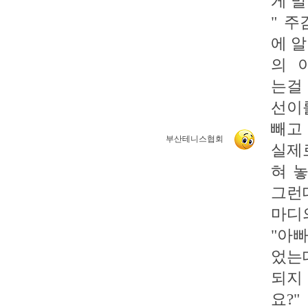
게 
" 
에 
의 
는걸
선이
빼고
부산테니스협회
실제
혀 
그런
마디
"아빠
었는
되지
요?"