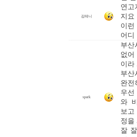
연고
지요
김테니
이런 
어디 
부산
없어
이라 .
부산
완전
우선
spark
와 
보고
정을 
잘 