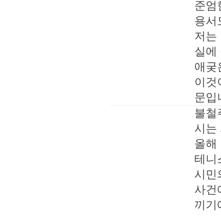
준엄
용서도
저는
실에
애궂
이것
문입
불철
시는
올해
테니
시민
사건
끼기