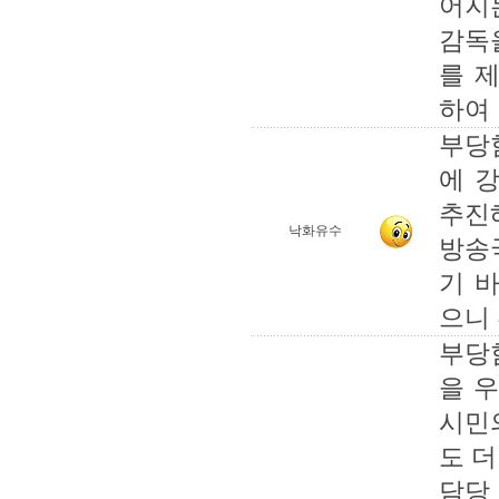
어지
감독
를 
하여
부당
에 
추진
낙화유수
방송
기 
으니
부당
을 
시민
도 더
담당