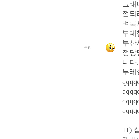
그래
절되리
벼룩
부테
부산
수창
정당
니다.
부테협
qqqq
qqqq
qqqq
qqqq
11