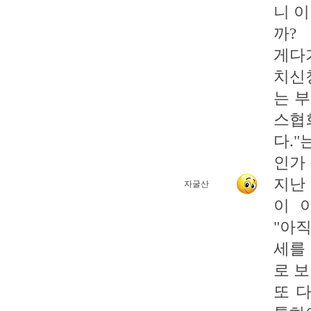
니 
까?
게다
치신
는 
스협
다.
인가
지난
자굴산
이 
"아직
세를
로 
또 