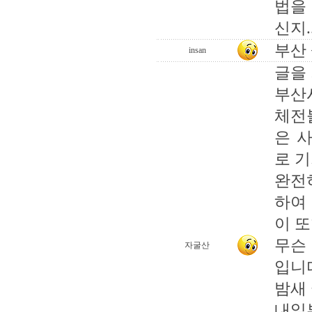
법을
신지..
부산
insan
글을 
부산
체전
은 
로 기
완전
하여
이 또
무슨
자굴산
입니
밤새
내일