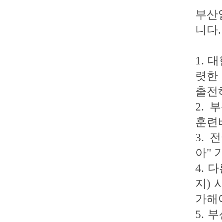
부산
니다.
1.
렷한
출전
2.
훈련
3.
아" 
4.
지)
가해
5.