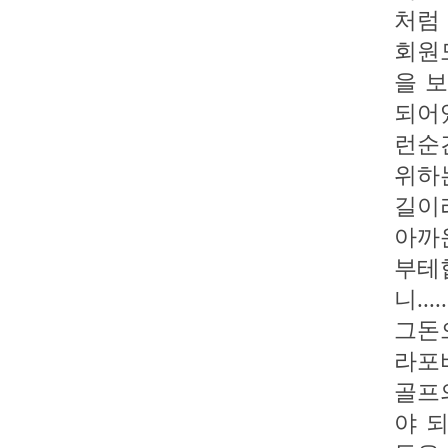
처럼 
회원
을 
되어
런순
위하
길이
아까
부테
니.....
그돈
라포
골프
야 