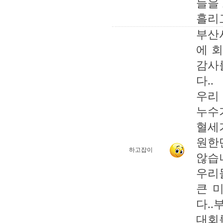
들을
흘리
부산
에 
감사
다..
우리
누수
혈세
원한
하고잡이
않습
우리
큰 
다.
대회