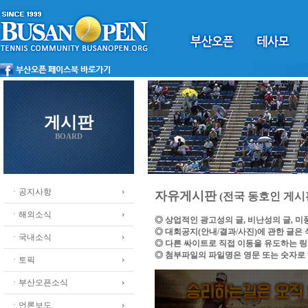
게시판
BOARD
ㆍ공지사항
자유게시판
(전국 동호인 게시
ㆍ해외소식
◎ 상업적인 광고성의 글, 비난성의 글, 
◎ 대회공지(안내/결과/사진)에 관한 글은
ㆍ국내소식
◎ 다른 싸이트로 직접 이동을 유도하는 
◎ 첨부파일의 파일명은 영문 또는 숫자로
ㆍ토픽
ㆍ부산오픈소식
ㆍ언론보도