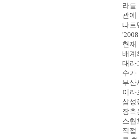
라를
관에
따르
'20
현재 
배계
태라
수가 
부산
이라
삼성
장측
스협
직접