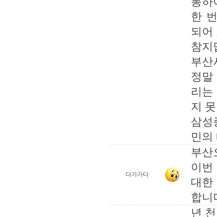
통하
한 
되어
참지
부산
정말
리는
지 
삼성
민의
부산
이번
다가가다
대한
합니
년 