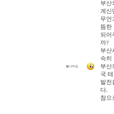
부산
계신
무언
뜸한
되어
까?
부산
속히
부산
불나비김
국 
발전
다.
참으