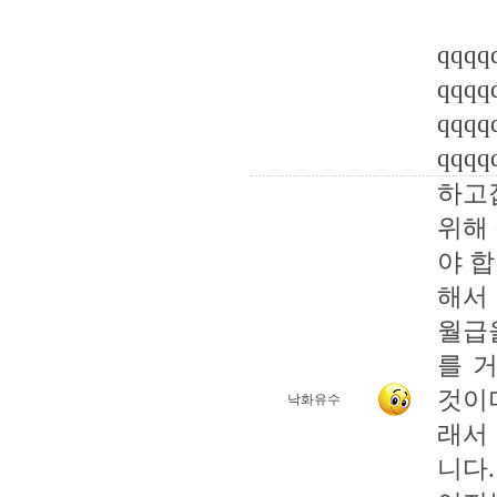
qqqq
qqqq
qqqq
qqqq
하고
위해
야 
해서
월급
를 
것이
낙화유수
래서
니다