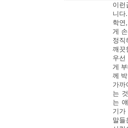
이런
니다.
학연
게 손
정직
깨끗
우선 
게 
께 
가까
는 
는 
기가
말들