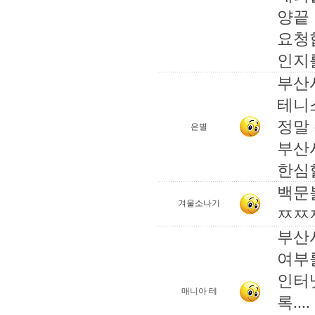
양끝
요청
인지를
부산
테니
정말 
은별
부산
한심
백문불
겨울소나기
ㅉㅉ
부산
여부
인터
매니아 테
록....