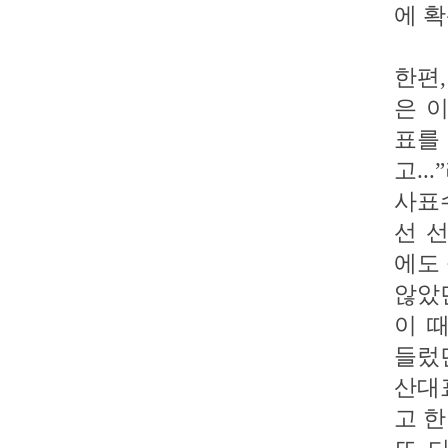
에 
한편
은 
표를
고..
사표
선 
에도
않았
이 
들렀
산대
고 한