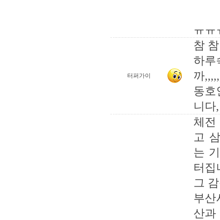
ㅠㅠ
참 
하루
까,,,,,
터퍼가이
동호
니다,
체전
고 
는 
터집
그 
부산
산과