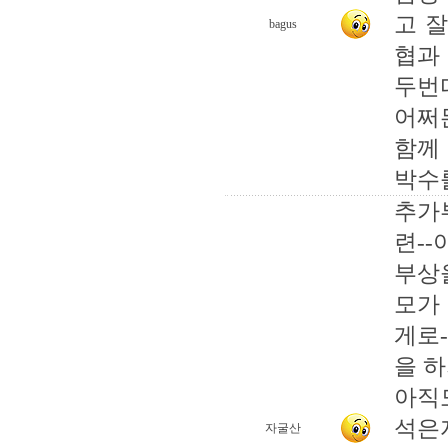
고 
bagus
협과
두번
어쩌
함께
박수를
추가
련-
부상
모가
게로-
을 
아직
석은
자굴산