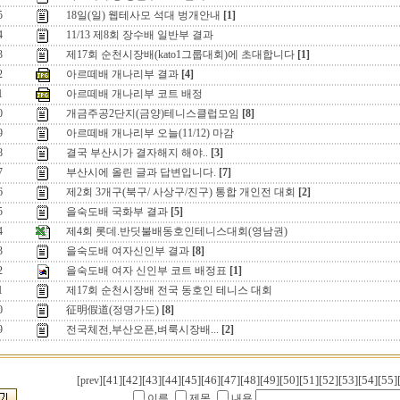
5
18일(일) 웹테사모 석대 벙개안내
[1]
4
11/13 제8회 장수배 일반부 결과
3
제17회 순천시장배(kato1그룹대회)에 초대합니다
[1]
2
아르떼배 개나리부 결과
[4]
1
아르떼배 개나리부 코트 배정
0
개금주공2단지(금양)테니스클럽모임
[8]
9
아르떼배 개나리부 오늘(11/12) 마감
8
결국 부산시가 결자해지 해야..
[3]
7
부산시에 올린 글과 답변입니다.
[7]
6
제2회 3개구(북구/ 사상구/진구) 통합 개인전 대회
[2]
5
을숙도배 국화부 결과
[5]
4
제4회 롯데.반딧불배동호인테니스대회(영남권)
3
을숙도배 여자신인부 결과
[8]
2
을숙도배 여자 신인부 코트 배정표
[1]
1
제17회 순천시장배 전국 동호인 테니스 대회
0
征明假道(정명가도)
[8]
9
전국체전,부산오픈,벼룩시장배...
[2]
[41]
[42]
[43]
[44]
[45]
[46]
[47]
[48]
[49]
[50]
[51]
[52]
[53]
[54]
[55]
[prev]
이름
제목
내용