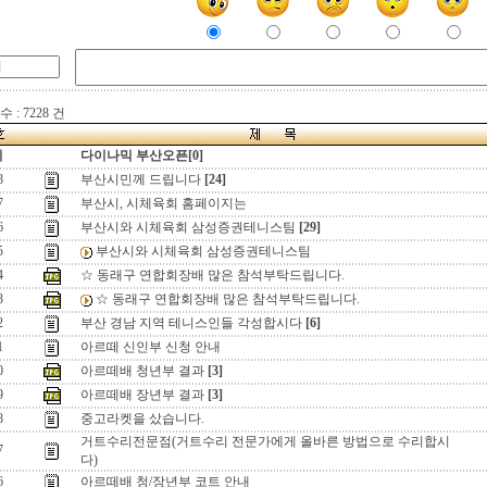
 : 7228 건
지
다이나믹 부산오픈[0]
8
부산시민께 드립니다
[24]
7
부산시, 시체육회 홈페이지는
6
부산시와 시체육회 삼성증권테니스팀
[29]
5
부산시와 시체육회 삼성증권테니스팀
4
☆ 동래구 연합회장배 많은 참석부탁드립니다.
3
☆ 동래구 연합회장배 많은 참석부탁드립니다.
2
부산 경남 지역 테니스인들 각성합시다
[6]
1
아르떼 신인부 신청 안내
0
아르떼배 청년부 결과
[3]
9
아르떼배 장년부 결과
[3]
8
중고라켓을 샀습니다.
거트수리전문점(거트수리 전문가에게 올바른 방법으로 수리합시
7
다)
6
아르떼배 청/장년부 코트 안내