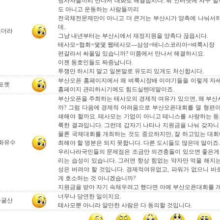
당사자들끼리 만나서 대화로 해결합시다. 뭐 인터넷에 자꾸 말이
도 아니고 운동하는 사람들끼리
전국체전문제만이 아니고 더 큰거는 부산시가 양측에 나눠서
데.
페더라
그냥 내년부터는 부산시에서 재정지원을 양측다 끊읍시다.
테사모=협회=몇몇 웹테사모---삼성=테니스코리아=벼룩시장
편갈라서 싸울일 있습니까? 이쯤에서 만나서 해결하시요.
이젠 동호인들도 짜증납니다.
투쟁만 하시지 말고 일본말로 유도리 있게도 처신합시다.
부산오픈 홈페이지에서 왜 벼룩시장배 이야기들을 이렇게 자
포켓
홈페이지 관리하시기에도 힘드실텐데말이죠.
부산오픈을 주최하는 테사모의 경제적 여유가 있으면, 왜 부
까? 그럼 다음에 경제적 어려움으로 부산오픈대회를 열 형편
쇄해야 할까요. 테사모는 기업이 아니고 테니스를 사랑하는 동
룩한 결과입니다. 그런데 갑자기 나타나 지원금을 나눠 갖자니
물론 국제대회를 개최하는 것도 중요하지만, 잘 하고있는 대회
화유수
최해야 할 명분은 되지 못합니다. 다른 도시들도 많은데 말이죠.
우리나라국민들의 문제점은 조금만 의견충돌이 있으면 좋은게
리는 습성이 있습니다. 그러면 항상 힘없는 약자만 억울 해지는
성은 버려야 할 것입니다. 경제적여유없고, 파워가 없으니 
게 호소하는 것 아니겠습니까?
지원금을 받아 자기 속채우려고 했다면 아예 부산오픈대회를 
너무나 당연한 일이지요.
자굴산
테사모뿐 아니라 알만한 사람은 다 동의할 것입니다.