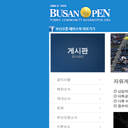
게시판
BOARD
ㆍ공지사항
자유
ㆍ해외소식
◎ 상업적
◎ 대회공
ㆍ국내소식
◎ 다른 
◎ 첨부파
ㆍ토픽
ㆍ부산오픈소식
ㆍ언론보도