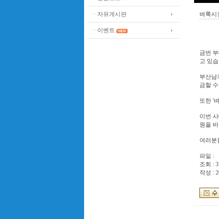
ㆍ자유게시판
벼룩시
ㆍ이벤트
금번 부
고 있습
부산남
금할 수
또한 
이번 
원을 바
여러분들
파일 :
조회 : 3
작성 : 2