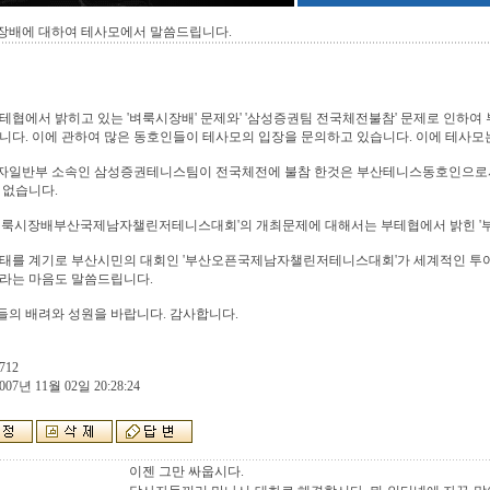
장배에 대하여 테사모에서 말씀드립니다.
테협에서 밝히고 있는 '벼룩시장배' 문제와' '삼성증권팀 전국체전불참' 문제로 인하
니다. 이에 관하여 많은 동호인들이 테사모의 입장을 문의하고 있습니다. 이에 테사모
자일반부 소속인 삼성증권테니스팀이 전국체전에 불참 한것은 부산테니스동호인으로서
 없습니다.
'벼룩시장배부산국제남자챌린저테니스대회'의 개최문제에 대해서는 부테협에서 밝힌 '부
사태를 계기로 부산시민의 대회인 '부산오픈국제남자챌린저테니스대회'가 세계적인 투어
라는 마음도 말씀드립니다.
의 배려와 성원을 바랍니다. 감사합니다.
712
007년 11월 02일 20:28:24
이젠 그만 싸웁시다.