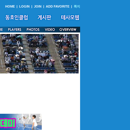
HOME
|
LOGIN
|
JOIN
|
ADD FAVORITE
|
쪽지